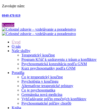
Zavolajte nám:
0949 470 019
Kontakt
Úvod
O nás
Naše služby
Terapeutický koučing
Program Kľúč k uzdraveniu z tráum a konfliktov
Psychosomatická konzultácia podľa GNM
Kurz psychosomatiky podľa GNM
Poradňa
Čo je terapeutický koučing
Psychológia v koučingu
Alternatívne terapeutické prístupy
Čo je psychosomatika
Germánska nová medicína
Vyhľadávanie príčin emočných konfliktov
Psychosomatické príčiny chorôb
Kniha