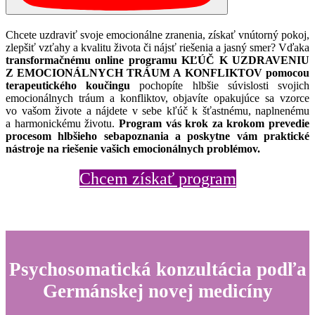
Chcete uzdraviť svoje emocionálne zranenia, získať vnútorný pokoj,
zlepšiť vzťahy a kvalitu života či nájsť riešenia a jasný smer? Vďaka
transformačnému online programu KĽÚČ K UZDRAVENIU
Z EMOCIONÁLNYCH TRÁUM A KONFLIKTOV pomocou
terapeutického koučingu
pochopíte hlbšie súvislosti svojich
emocionálnych tráum a konfliktov, objavíte opakujúce sa vzorce
vo vašom živote a nájdete v sebe kľúč k šťastnému, naplnenému
a harmonickému životu.
Program vás krok za krokom prevedie
procesom hlbšieho sebapoznania a poskytne vám praktické
nástroje na riešenie vašich emocionálnych problémov.
Chcem získať program
Psychosomatická konzultácia podľa
Germánskej novej medicíny