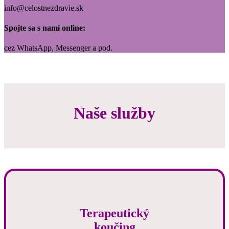
info@celostnezdravie.sk
Spojte sa s nami online:
cez WhatsApp, Messenger a pod.
Naše služby
Terapeutický
koučing