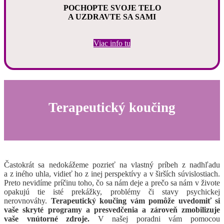
POCHOPTE SVOJE TELO
A UZDRAVTE SA SAMI
Viac info tu
Terapeutický koučing
Častokrát sa nedokážeme pozrieť na vlastný príbeh z nadhľadu
a z iného uhla, vidieť ho z inej perspektívy a v širších súvislostiach.
Preto nevidíme príčinu toho, čo sa nám deje a prečo sa nám v živote
opakujú tie isté prekážky, problémy či stavy psychickej
nerovnováhy.
Terapeutický koučing vám pomôže
uvedomiť si
vaše skryté programy a presvedčenia a zároveň zmobilizuje
vaše vnútorné zdroje.
V našej poradni vám pomocou