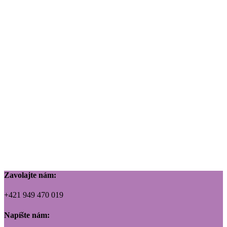
Zavolajte nám:
+421 949 470 019
Napíšte nám: