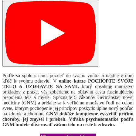
Poďte sa spolu s nami pozrieť do svojho vnútra a nájdite v ňom
kľúč k svojmu zdraviu. V
online kurze POCHOPTE SVOJE
TELO A UZDRAVTE SA SAMI,
ktorý obsahuje množstvo
príkladov z praxe, vás zoberieme na objavnú cestu fascinujúceho
prepojenia tela a mysle. Spoznajte 5 zákonov Germánskej novej
medicíny (GNM) a pridajte sa k veľkému množstvu ľudí na celom
svete, ktorým pochopenie jej princípov poskytlo úplne nový pohľad
na zdravie a chorobu.
GNM dokáže komplexne vysvetliť príčinu
choroby, jej zmysel i priebeh. Vďaka psychosomatike podľa
GNM budete dôverovať vášmu telu na ceste k zdraviu.