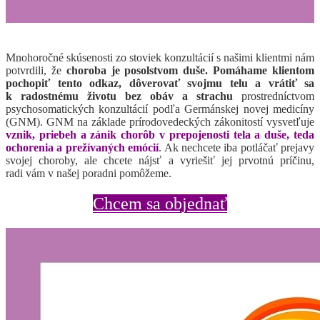
Mnohoročné skúsenosti zo stoviek konzultácií s našimi klientmi nám
potvrdili, že
choroba je posolstvom duše. Pomáhame klientom
pochopiť tento odkaz, dôverovať svojmu telu a vrátiť sa
k radostnému životu bez obáv a strachu
prostredníctvom
psychosomatických konzultácií podľa Germánskej novej medicíny
(GNM). GNM na základe prírodovedeckých zákonitostí vysvetľuje
vznik, priebeh a zánik chorôb v prepojenosti tela a duše, teda
ochorenia a prežívaných emócií
.
Ak nechcete iba potláčať prejavy
svojej choroby, ale chcete nájsť a vyriešiť jej prvotnú príčinu,
radi vám v našej poradni pomôžeme.
Chcem sa objednať