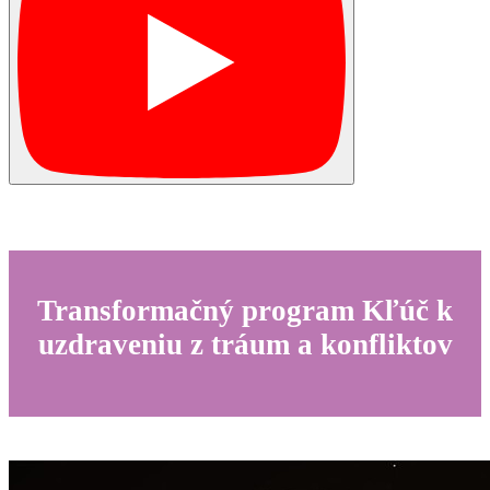
Transformačný program Kľúč k
uzdraveniu z tráum a konfliktov