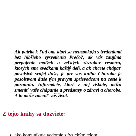
Ak patríte k ľuďom, ktorí sa neuspokoja s tvrdeniami
bez hlbšieho vysvetlenia Prečo?, ak vás zaujíma
prepojenie malých a veľkých zázrakov vesmíru,
ktorých sme svedkami každý deň, a ak chcete chápať
posolstvá svojej duše, je pre vás kniha Choroba je
posolstvom duše tým pravým sprievodcom na ceste k
poznaniu. Informácie, ktoré z nej získate, môžu
zmeniť vaše chápanie a predstavy o zdraví a chorobe.
A to môže zmeniť váš život.
Z tejto knihy sa dozviete:
ako komunikuje vedomie s fyzickým telom