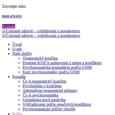
Zavolajte nám:
0949 470 019
Kontakt
Úvod
O nás
Naše služby
Terapeutický koučing
Program Kľúč k uzdraveniu z tráum a konfliktov
Psychosomatická konzultácia podľa GNM
Kurz psychosomatiky podľa GNM
Poradňa
Čo je terapeutický koučing
Psychológia v koučingu
Alternatívne terapeutické prístupy
Čo je psychosomatika
Germánska nová medicína
Vyhľadávanie príčin emočných konfliktov
Psychosomatické príčiny chorôb
Kniha