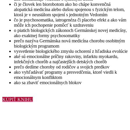
či je človek len biorobotom ako ho chápe konvenčná
alopatická medicína alebo dušou spojenou s fyzickým telom,
ktorá je v neustálom spojení s jednotným Vedomím
čo je psychosomatika, iatrogenéza či placebo efekt a ako vám
môže ich pochopenie pomôcť k uzdraveniu
o piatich biologických zákonoch Germánskej novej medicíny,
ako exaktnej formy psychosomatiky
prečo nazýva Germánska nová medicína chorobu osobitným
biologickým programom
vysvetlenie biologického zmyslu ochorení z hľadiska evolúcie
aké sú emocionálne príčiny rakoviny, infarktu myokardu,
infekčných chorôb a najčastejších detských chorôb
prečo dedíme choroby od rodičov a svojich predkov
ako vyhľadávať programy a presvedčenia, ktoré viedli k
emocionálnym konfliktom
ako sa zbaviť emocionálnych blokov
KÚPIŤ KNIHU