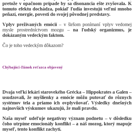
pretože v opačnom prípade by sa disonancia ešte zvyšovala. K
tomuto efektu dochádza, pokiaľ ľudia investujú veľmi mnoho
peňazí, energie, povesti do svojej pôvodnej predstavy.
Vplyv prežívaných emócií
– v širšom ponímaní vplyv vedomej
mysle prostredníctvom mozgu –
na ľudský organizmus, je
dokázaným vedeckým faktom.
Čo je toho vedeckým dôkazom?
Chýbajúci článok reťazca objavený
Dvaja veľkí lekári starovekého Grécka – Hippokrates a Galen –
usudzovali, že myšlienky a emócie môžu putovať do rôznych
systémov tela a priamo ich ovplyvňovať. Výsledky dnešných
najnovších výskumov ukazujú, že mali pravdu.
Naša myseľ udeľuje negatívny význam podnetu – v dôsledku
čoho utrpíme emocionály konflikt – a náš mozog, ktorý mapuje
myseľ, tento konflikt zachytí.