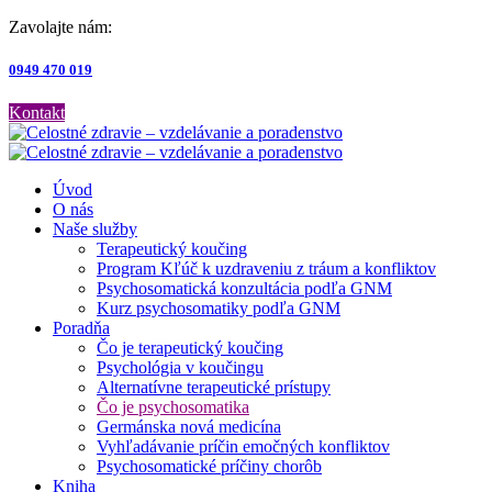
Zavolajte nám:
0949 470 019
Kontakt
Úvod
O nás
Naše služby
Terapeutický koučing
Program Kľúč k uzdraveniu z tráum a konfliktov
Psychosomatická konzultácia podľa GNM
Kurz psychosomatiky podľa GNM
Poradňa
Čo je terapeutický koučing
Psychológia v koučingu
Alternatívne terapeutické prístupy
Čo je psychosomatika
Germánska nová medicína
Vyhľadávanie príčin emočných konfliktov
Psychosomatické príčiny chorôb
Kniha