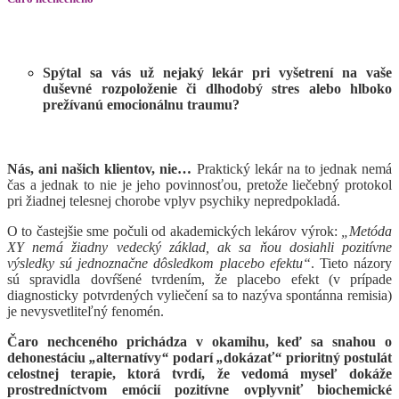
Spýtal sa vás už nejaký lekár pri vyšetrení na vaše
duševné rozpoloženie či dlhodobý stres alebo hlboko
prežívanú emocionálnu traumu?
Nás, ani našich klientov, nie…
Praktický lekár na to jednak nemá
čas a jednak to nie je jeho povinnosťou, pretože liečebný protokol
pri žiadnej telesnej chorobe vplyv psychiky nepredpokladá.
O to častejšie sme počuli od akademických lekárov výrok:
„Metóda
XY nemá žiadny vedecký základ, ak sa ňou dosiahli pozitívne
výsledky sú jednoznačne dôsledkom placebo efektu“
. Tieto názory
sú spravidla dovŕšené tvrdením, že placebo efekt (v prípade
diagnosticky potvrdených vyliečení sa to nazýva spontánna remisia)
je nevysvetliteľný fenomén.
Čaro nechceného prichádza v okamihu, keď sa snahou o
dehonestáciu
„
alternatívy
“
podarí
„
dokázať
“
prioritný postulát
celostnej terapie, ktorá tvrdí, že vedomá myseľ dokáže
prostredníctvom emócií pozitívne ovplyvniť biochemické