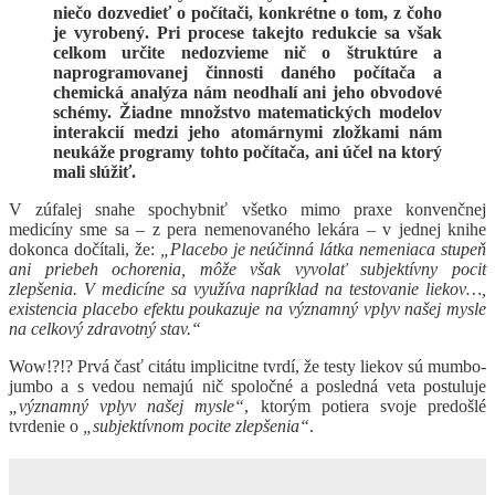
niečo dozvedieť o počítači, konkrétne o tom, z čoho
je vyrobený. Pri procese takejto redukcie sa však
celkom určite nedozvieme nič o štruktúre a
naprogramovanej činnosti daného počítača a
chemická analýza nám neodhalí ani jeho obvodové
schémy. Žiadne množstvo matematických modelov
interakcií medzi jeho atomárnymi zložkami nám
neukáže programy tohto počítača, ani účel na ktorý
mali slúžiť.
V zúfalej snahe spochybniť všetko mimo praxe konvenčnej
medicíny sme sa – z pera nemenovaného lekára – v jednej knihe
dokonca dočítali, že:
„Placebo je neúčinná látka nemeniaca stupeň
ani priebeh ochorenia, môže však vyvolať subjektívny pocit
zlepšenia. V medicíne sa využíva napríklad na testovanie liekov…,
existencia placebo efektu poukazuje na významný vplyv našej mysle
na celkový zdravotný stav.“
Wow!?!? Prvá časť citátu implicitne tvrdí, že testy liekov sú mumbo-
jumbo a s vedou nemajú nič spoločné a posledná veta postuluje
„významný vplyv našej mysle“
, ktorým potiera svoje predošlé
tvrdenie o
„subjektívnom pocite zlepšenia“
.