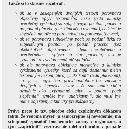
Takže si to skúsme rozobrať:
ak sa v zaslepených dvojitých testoch porovnáva
objektívny vplyv testovaného lieku (teda klinicky
overiteľný výsledok) so subjektívnym pocitom pacienta
po podaní placeba (bez klinického overenia), celý test je
zbytočný, pretože sa porovnávajú neporovnateľné veci,
ak sa porovnáva subjektívny pocit po podaní lieku so
subjektívnym pocitom po podaní placeba (bez
akéhokoľvek objektívneho – teda merateľného a
overiteľného – vplyvu na stav pacienta), test je
„ruletou“ a s vedou nemá nič spoločné,
ak ale porovnáva objektívne merateľné a klinicky
vykázateľné výsledky, ktoré sa dajú dosiahnuť nielen
testovaným liekom, ale aj „cukríkom“ (teda placebom),
čo je s najväčšou pravdepodobnosťou zmyslom
dvojitých zaslepených testov – čo sám autor citátu
označuje ako „významný vplyv“ – potom „pocit
zlepšenia“ nemôže byť „subjektívny“, ale musí byť
nutne objektívny a klinicky preukázateľný.
Práve preto je tzv. placebo efekt explicitným dôkazom
faktu, že vedomá myseľ (a samozrejme aj nevedomie) má
schopnosť spôsobiť biochemické zmeny v organizme, a
tým „zapríčiniť“ vyzdravenie (alebo chorobu v prípade