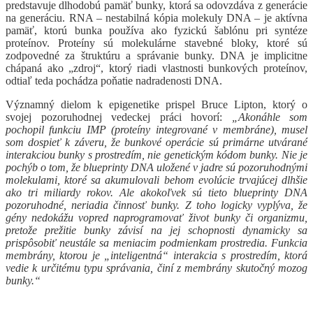
predstavuje dlhodobú pamäť bunky, ktorá sa odovzdáva z generácie
na generáciu. RNA – nestabilná kópia molekuly DNA – je aktívna
pamäť, ktorú bunka používa ako fyzickú šablónu pri syntéze
proteínov. Proteíny sú molekulárne stavebné bloky, ktoré sú
zodpovedné za štruktúru a správanie bunky. DNA je implicitne
chápaná ako „zdroj“, ktorý riadi vlastnosti bunkových proteínov,
odtiaľ teda pochádza poňatie nadradenosti DNA.
Významný dielom k epigenetike prispel Bruce Lipton, ktorý o
svojej pozoruhodnej vedeckej práci hovorí:
„Akonáhle som
pochopil funkciu IMP (proteíny integrované v membráne), musel
som dospieť k záveru, že bunkové operácie sú primárne utvárané
interakciou bunky s prostredím, nie genetickým kódom bunky. Nie je
pochýb o tom, že blueprinty DNA uložené v jadre sú pozoruhodnými
molekulami, ktoré sa akumulovali behom evolúcie trvajúcej dlhšie
ako tri miliardy rokov. Ale akokoľvek sú tieto blueprinty DNA
pozoruhodné, neriadia činnosť bunky. Z toho logicky vyplýva, že
gény nedokážu vopred naprogramovať život bunky či organizmu,
pretože prežitie bunky závisí na jej schopnosti dynamicky sa
prispôsobiť neustále sa meniacim podmienkam prostredia. Funkcia
membrány, ktorou je „inteligentná“ interakcia s prostredím, ktorá
vedie k určitému typu správania, činí z membrány skutočný mozog
bunky.“