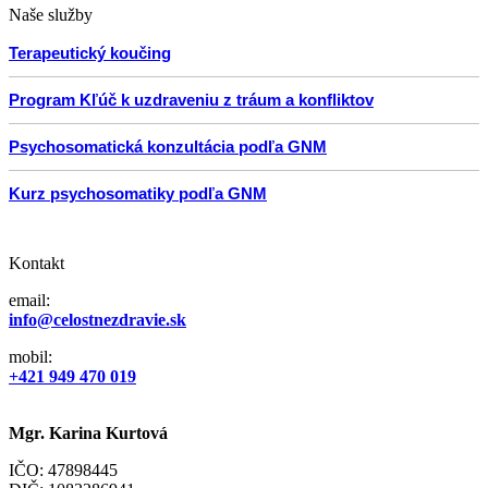
Naše služby
Terapeutický koučing
Program Kľúč k uzdraveniu z tráum a konfliktov
Psychosomatická konzultácia podľa GNM
Kurz psychosomatiky podľa GNM
Kontakt
email:
info@celostnezdravie.sk
mobil:
+421 949 470 019
Mgr. Karina Kurtová
IČO: 47898445