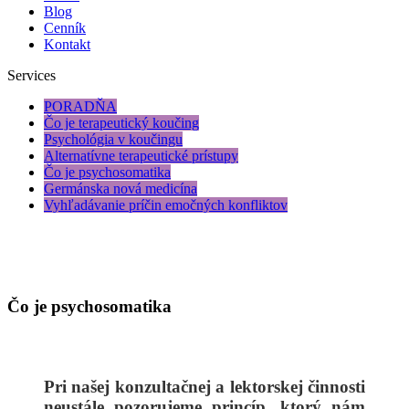
Blog
Cenník
Kontakt
Services
PORADŇA
Čo je terapeutický koučing
Psychológia v koučingu
Alternatívne terapeutické prístupy
Čo je psychosomatika
Germánska nová medicína
Vyhľadávanie príčin emočných konfliktov
Čo je psychosomatika
Pri našej konzultačnej a lektorskej činnosti
neustále pozorujeme princíp, ktorý nám