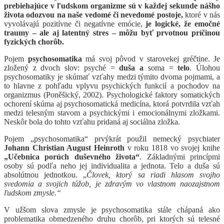
prebiehajúce v ľudskom organizme sú v každej sekunde nášho
života
odozvou na naše vedomé či nevedomé postoje,
ktoré v nás
vyvolávajú pozitívne či negatívne emócie,
je logické, že emočné
traumy – ale aj latentný stres – môžu byť prvotnou príčinou
fyzických chorôb.
Pojem
psychosomatika
má svoj pôvod v starovekej gréčtine. Je
zložený z dvoch slov: psyché =
duša
a
soma =
telo
. Úlohou
psychosomatiky je skúmať vzťahy medzi týmito dvoma pojmami, a
to hlavne z pohľadu vplyvu psychických funkcií a pochodov na
organizmus (Poněšický, 2002). Psychologické faktory somatických
ochorení skúma aj psychosomatická medicína, ktorá potvrdila vzťah
medzi telesným stavom a psychickými i emocionálnymi zložkami.
Neskôr bola do tohto vzťahu pridaná aj sociálna zložka.
Pojem „psychosomatika“ prvýkrát použil nemecký psychiater
Johann Christian August Heinroth
v roku 1818 vo svojej knihe
„
Učebnica porúch duševného života“
. Základnými princípmi
osoby sú podľa neho jej individualita a jednota. Telo a duša sú
absolútnou jednotkou. „
Človek, ktorý sa riadi hlasom svojho
svedomia a svojich túžob, je zdravým vo vlastnom naozajstnom
ľudskom zmysle.“
V užšom slova zmysle je psychosomatika stále chápaná ako
problematika obmedzeného druhu chorôb, pri ktorých sú telesné