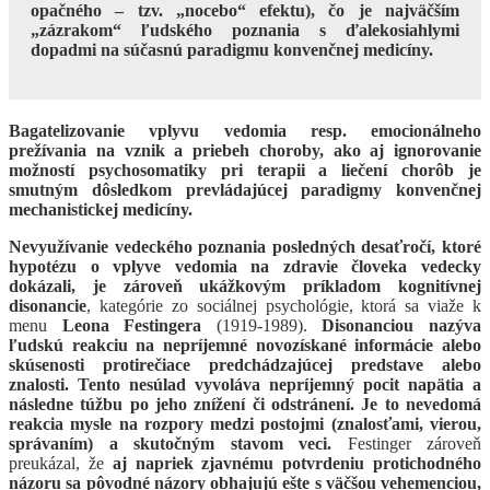
opačného – tzv. „nocebo“ efektu), čo je najväčším
„zázrakom“ ľudského poznania s ďalekosiahlymi
dopadmi na súčasnú paradigmu konvenčnej medicíny.
Bagatelizovanie vplyvu vedomia resp. emocionálneho
prežívania na vznik a priebeh choroby, ako aj ignorovanie
možností psychosomatiky pri terapii a liečení chorôb je
smutným dôsledkom prevládajúcej paradigmy konvenčnej
mechanistickej medicíny.
Nevyužívanie vedeckého poznania posledných desaťročí, ktoré
hypotézu o vplyve vedomia na zdravie človeka vedecky
dokázali, je zároveň ukážkovým príkladom kognitívnej
disonancie
, kategórie zo sociálnej psychológie, ktorá sa viaže k
menu
Leona Festingera
(1919-1989).
Disonanciou nazýva
ľudskú reakciu na nepríjemné novozískané informácie alebo
skúsenosti protirečiace predchádzajúcej predstave alebo
znalosti. Tento nesúlad vyvoláva nepríjemný pocit napätia a
následne túžbu po jeho znížení či odstránení. Je to nevedomá
reakcia mysle na rozpory medzi postojmi (znalosťami, vierou,
správaním) a skutočným stavom veci.
Festinger zároveň
preukázal, že
aj napriek zjavnému potvrdeniu protichodného
názoru sa pôvodné názory obhajujú ešte s väčšou vehemenciou,