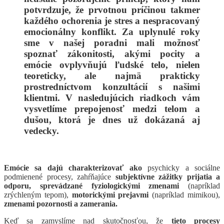
potvrdzuje, že prvotnou príčinou takmer
každého ochorenia je stres a nespracovaný
emocionálny konflikt. Za uplynulé roky
sme v našej poradni mali možnosť
spoznať zákonitosti, akými pocity a
emócie ovplyvňujú ľudské telo, nielen
teoreticky, ale najmä prakticky
prostredníctvom konzultácií s našimi
klientmi. V nasledujúcich riadkoch vám
vysvetlíme prepojenosť medzi telom a
dušou, ktorá je dnes už dokázaná aj
vedecky.
Emócie
sa dajú charakterizovať ako
psychicky a sociálne
podmienené procesy, zahŕňajúce
subjektívne zážitky prijatia a
odporu,
sprevádzané fyziologickými zmenami
(napríklad
zrýchleným tepom),
motorickými prejavmi
(napríklad mimikou),
zmenami pozornosti a zamerania.
Keď sa zamyslíme nad skutočnosťou, že
tieto procesy