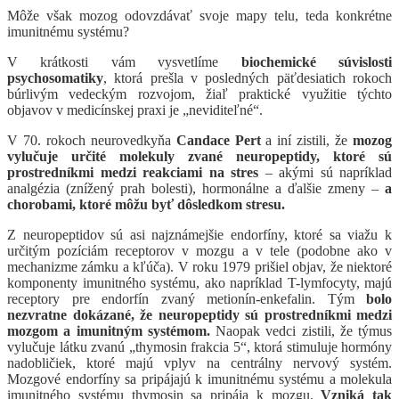
Môže však mozog odovzdávať svoje mapy telu, teda konkrétne
imunitnému systému?
V krátkosti vám vysvetlíme
biochemické súvislosti
psychosomatiky
, ktorá prešla v posledných päťdesiatich rokoch
búrlivým vedeckým rozvojom, žiaľ praktické využitie týchto
objavov v medicínskej praxi je „neviditeľné“.
V 70. rokoch neurovedkyňa
Candace Pert
a iní zistili, že
mozog
vylučuje určité molekuly zvané neuropeptidy, ktoré sú
prostredníkmi medzi reakciami na stres
– akými sú napríklad
analgézia (znížený prah bolesti), hormonálne a ďalšie zmeny –
a
chorobami, ktoré môžu byť dôsledkom stresu.
Z neuropeptidov sú asi najznámejšie endorfíny, ktoré sa viažu k
určitým pozíciám receptorov v mozgu a v tele (podobne ako v
mechanizme zámku a kľúča). V roku 1979 prišiel objav, že niektoré
komponenty imunitného systému, ako napríklad T-lymfocyty, majú
receptory pre endorfín zvaný metionín-enkefalin. Tým
bolo
nezvratne dokázané, že neuropeptidy sú prostredníkmi medzi
mozgom a imunitným systémom.
Naopak vedci zistili, že týmus
vylučuje látku zvanú „thymosin frakcia 5“, ktorá stimuluje hormóny
nadobličiek, ktoré majú vplyv na centrálny nervový systém.
Mozgové endorfíny sa pripájajú k imunitnému systému a molekula
imunitného systému thymosin sa pripája k mozgu.
Vzniká tak