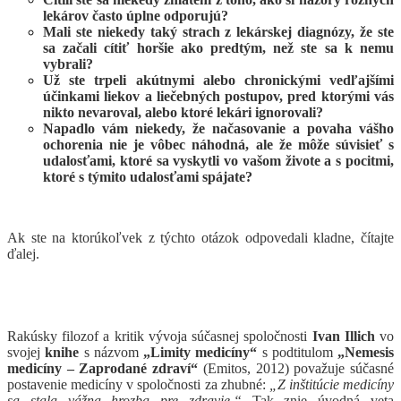
lekárov často úplne odporujú?
Mali ste niekedy taký strach z lekárskej diagnózy, že ste
sa začali cítiť horšie ako predtým, než ste sa k nemu
vybrali?
Už ste trpeli akútnymi alebo chronickými vedľajšími
účinkami liekov a liečebných postupov, pred ktorými vás
nikto nevaroval, alebo ktoré lekári ignorovali?
Napadlo vám niekedy, že načasovanie a povaha vášho
ochorenia nie je vôbec náhodná, ale že môže súvisieť s
udalosťami, ktoré sa vyskytli vo vašom živote a s pocitmi,
ktoré s týmito udalosťami spájate?
Ak ste na ktorúkoľvek z týchto otázok odpovedali kladne, čítajte
ďalej.
Rakúsky filozof a kritik vývoja súčasnej spoločnosti
Ivan Illich
vo
svojej
knihe
s názvom
„
Limity medicíny“
s podtitulom
„
Nemesis
medicíny – Zaprodané zdraví“
(Emitos, 2012) považuje súčasné
postavenie medicíny v spoločnosti za zhubné:
„Z inštitúcie medicíny
sa stala vážna hrozba pre zdravie.“
Tak znie úvodná veta