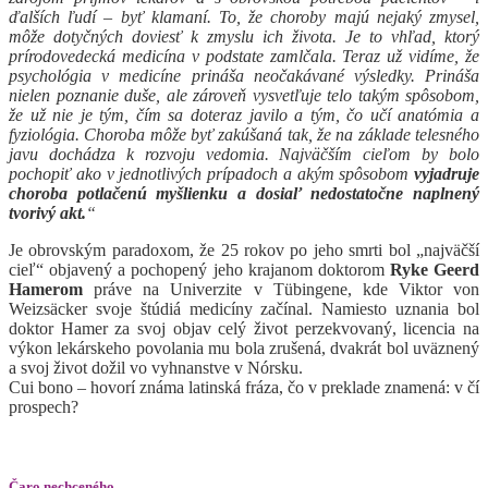
ďalších ľudí – byť klamaní. To, že choroby majú nejaký zmysel,
môže dotyčných doviesť k zmyslu ich života. Je to vhľad, ktorý
prírodovedecká medicína v podstate zamlčala. Teraz už vidíme, že
psychológia v medicíne prináša neočakávané výsledky. Prináša
nielen poznanie duše, ale zároveň vysvetľuje telo takým spôsobom,
že už nie je tým, čím sa doteraz javilo a tým, čo učí anatómia a
fyziológia. Choroba môže byť zakúšaná tak, že na základe telesného
javu dochádza k rozvoju vedomia. Najväčším cieľom by bolo
pochopiť ako v jednotlivých prípadoch a akým spôsobom
vyjadruje
choroba potlačenú myšlienku a dosiaľ nedostatočne naplnený
tvorivý akt.
“
Je obrovským paradoxom, že 25 rokov po jeho smrti bol „najväčší
cieľ“ objavený a pochopený jeho krajanom doktorom
Ryke Geerd
Hamerom
práve na Univerzite v Tübingene, kde Viktor von
Weizsäcker svoje štúdiá medicíny začínal. Namiesto uznania bol
doktor Hamer za svoj objav celý život perzekvovaný, licencia na
výkon lekárskeho povolania mu bola zrušená, dvakrát bol uväznený
a svoj život dožil vo vyhnanstve v Nórsku.
Cui bono – hovorí známa latinská fráza, čo v preklade znamená: v čí
prospech?
Čaro nechceného