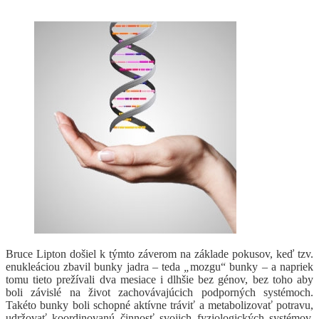
Bruce Lipton došiel k týmto záverom na základe pokusov, keď tzv.
enukleáciou zbavil bunky jadra – teda
„
mozgu“ bunky – a napriek
tomu tieto prežívali dva mesiace i dlhšie bez génov, bez toho aby
boli závislé na život zachovávajúcich podporných systémoch.
Takéto bunky boli schopné aktívne tráviť a metabolizovať potravu,
udržovať koordinovanú činnosť svojich fyziologických systémov,