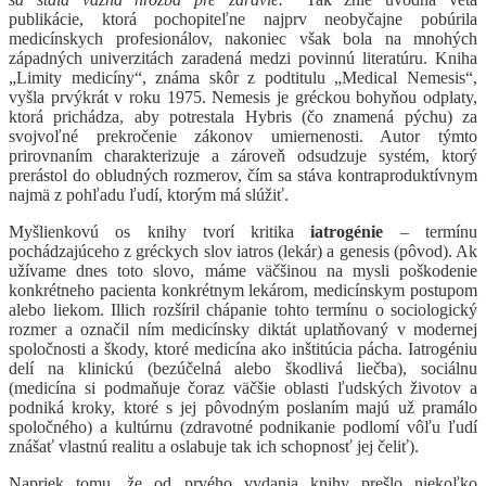
publikácie, ktorá pochopiteľne najprv neobyčajne pobúrila
medicínskych profesionálov, nakoniec však bola na mnohých
západných univerzitách zaradená medzi povinnú literatúru. Kniha
„Limity medicíny“, známa skôr z podtitulu „Medical Nemesis“,
vyšla prvýkrát v roku 1975. Nemesis je gréckou bohyňou odplaty,
ktorá prichádza, aby potrestala Hybris (čo znamená pýchu) za
svojvoľné prekročenie zákonov umiernenosti. Autor týmto
prirovnaním charakterizuje a zároveň odsudzuje systém, ktorý
prerástol do obludných rozmerov, čím sa stáva kontraproduktívnym
najmä z pohľadu ľudí, ktorým má slúžiť.
Myšlienkovú os knihy tvorí kritika
iatrogénie
– termínu
pochádzajúceho z gréckych slov iatros (lekár) a genesis (pôvod). Ak
užívame dnes toto slovo, máme väčšinou na mysli poškodenie
konkrétneho pacienta konkrétnym lekárom, medicínskym postupom
alebo liekom. Illich rozšíril chápanie tohto termínu o sociologický
rozmer a označil ním medicínsky diktát uplatňovaný v modernej
spoločnosti a škody, ktoré medicína ako inštitúcia pácha. Iatrogéniu
delí na klinickú (bezúčelná alebo škodlivá liečba), sociálnu
(medicína si podmaňuje čoraz väčšie oblasti ľudských životov a
podniká kroky, ktoré s jej pôvodným poslaním majú už pramálo
spoločného) a kultúrnu (zdravotné podnikanie podlomí vôľu ľudí
znášať vlastnú realitu a oslabuje tak ich schopnosť jej čeliť).
Napriek tomu, že od prvého vydania knihy prešlo niekoľko