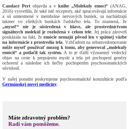
Candace Pert
objavila a v
knihe „Molekuly emocí“
(ANAG,
2016) vysvetlila, že také isté receptory, aké spracovávajú informácie
a sú umiestnené v membráne nervových buniek, sa nachádzajú
takmer vo všetkých bunkách ľudského tela. To znamená, že
„myseľ“ nie je sústredená v hlave, ale prostredníctvom
signálnych molekúl je rozložená v celom tele
. Jej práca zároveň
poukázala na fakt, že
emócie nemajú pôvod len v spätnej väzbe
na informácie z prostredia tela
. Vzhľadom na sebauvedomovanie
môže myseľ používať mozog k tomu, aby generoval „molekuly
emócií“ a potlačil tak systém.
A to je ďalší významný vedecký
objav na ceste k prepojeniu mysle a tela pri pochopení genézy
ochorení a následne ich liečby pochopením psychosomatických
súvislostí.
V našej poradni poskytujeme psychosomatické konzultácie podľa
Germánskej novej medicíny
.
Máte zdravotný problém?
Radi vám pomôžeme.