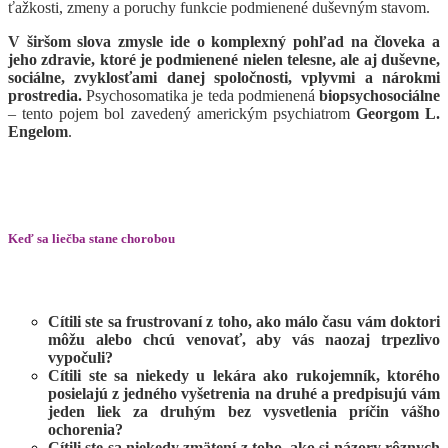
ťažkosti, zmeny a poruchy funkcie podmienené duševným stavom.
V širšom slova zmysle ide o komplexný pohľad na človeka a
jeho zdravie, ktoré je podmienené nielen telesne, ale aj duševne,
sociálne, zvyklosťami danej spoločnosti, vplyvmi a nárokmi
prostredia.
Psychosomatika je teda podmienená
biopsychosociálne
– tento pojem bol zavedený americkým psychiatrom
Georgom L.
Engelom
.
Keď sa liečba stane chorobou
Cítili ste sa frustrovaní z toho, ako málo času vám doktori
môžu alebo chcú venovať, aby vás naozaj trpezlivo
vypočuli?
Cítili ste sa niekedy u lekára ako rukojemník, ktorého
posielajú z jedného vyšetrenia na druhé a predpisujú vám
jeden liek za druhým bez vysvetlenia príčin vášho
ochorenia?
Cítili ste sa niekedy zmätení z toho, ako si názory rôznych