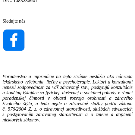
DIČ: 1083286941
Sledujte nás
Poradenstvo a informácie na tejto stránke neslúžia ako náhrada
lekárskeho vyšetrenia, liečby a psychoterapie. Lektori a konzultanti
nenesú zodpovednosť za váš zdravotný stav, poskytujú konzultácie
a koučing týkajúce sa fyzickej, duševnej a sociálnej pohody v rámci
poradenskej činnosti v oblasti rozvoja osobnosti a zdravého
životného štýlu, a teda nejde o zdravotné služby podľa zákona
č. 576/2004 Z. z. o zdravotnej starostlivosti, službách súvisiacich
s poskytovaním zdravotnej starostlivosti a o zmene a doplnení
niektorých zákonov.