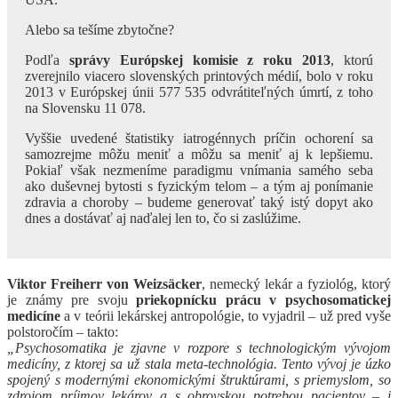
Alebo sa tešíme zbytočne?
Podľa
správy Európskej komisie z roku 2013
, ktorú
zverejnilo viacero slovenských printových médií, bolo v roku
2013 v Európskej únii 577 535 odvrátiteľných úmrtí, z toho
na Slovensku 11 078.
Vyššie uvedené štatistiky iatrogénnych príčin ochorení sa
samozrejme môžu meniť a môžu sa meniť aj k lepšiemu.
Pokiaľ však nezmeníme paradigmu vnímania samého seba
ako duševnej bytosti s fyzickým telom – a tým aj ponímanie
zdravia a choroby – budeme generovať taký istý dopyt ako
dnes a dostávať aj naďalej len to, čo si zaslúžime.
Viktor Freiherr von Weizsäcker
, nemecký lekár a fyziológ, ktorý
je známy pre svoju
priekopnícku prácu v psychosomatickej
medicíne
a v teórii lekárskej antropológie, to vyjadril – už pred vyše
polstoročím – takto:
„Psychosomatika je zjavne v rozpore s technologickým vývojom
medicíny, z ktorej sa už stala meta-technológia. Tento vývoj je úzko
spojený s modernými ekonomickými štruktúrami, s priemyslom, so
zdrojom príjmov lekárov a s obrovskou potrebou pacientov – i