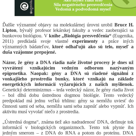
Ďalšie významné objavy na molekulárnej úrovni urobil
Bruce H.
Lipton
, bývalý profesor lekárskej fakulty a vedec zaoberajúci sa
bunkovou biológiou. V
knihe „Biológia presvedčenia“
(Eugenika,
2011) predkladá svoje vlastné
experimenty
a práce iných
významných bádateľov,
ktoré odhaľujú ako sú telo, myseľ a
duša vzájomne prepojené.
Názor, že gény a DNA riadia naše životné procesy je dnes už
vyvrátený vznikajúcim vedným odborom nazývaným
epigenetika
.
Naopak: gény a DNA sú riadené signálmi z
vonkajšieho prostredia bunky, ktoré vznikajú na základe
energetických informácií vyžarujúcich z našich myšlienok.
Genetický determinizmus – teda vedecký názor, že gény riadia život
– bol dlhú dobu ústrednou dogmou biológie. Tento vedecký
predpoklad má jednu veľkú trhlinu: gény sa nemôžu uviesť do
činnosti sami od seba, nemôžu sami seba zapnúť alebo vypnúť. Ich
aktivitu musí vyvolať niečo z prostredia.
„Ústredná dogma“, známa tiež ako nadradenosť DNA, definuje tok
informácií v biologických organizmoch. Tento tok plynie iba
jedným smerom – z DNA do RNA a potom do proteínu. DNA