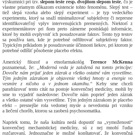
výskumníci pri tzv.
slepom teste resp. dvojitom slepom teste
, čo je
vlastne priamym dôkazom existencie tohto fenoménu. Slepý test –
tiež slepá vzorka alebo slepý experiment – je typ vedeckého
experimentu, ktorý sa snaží minimalizovať subjektívny či nepresne
identifikovateľný vplyv intervenujúcich premenných. Niektorí z
experimentátorov pri ňom preto zámerne postrádajú informácie,
ktoré by mohli ovplyvniť ich posudzovanie faktov. Tento typ testov
sa používa tam, kde je potrebné odfiltrovať subjektívny faktor.
Typickým príkladom je posudzovanie účinnosti liekov, pri ktorom je
potrebné odlíšiť pôsobenie placebo efektu.
Americký filozof a etnofarmakológ
Terence McKenna
poznamenal, že:
„Moderná veda je založená na tomto princípe:
Dovoľte nám prijať jeden zázrak a všetko ostatné vám vysvetlíme.
Tým jedným zázrakom je objavenie všetkej hmoty a energie vo
vesmíre z ničoho a v jednom okamihu.“
Keby sme chceli
parafrázovať tento citát na postoje konvenčnej medicíny, mohli by
sme to vyjadriť nasledovne: Dovoľte nám poprieť jeden zázrak
a všetko ostatné vám vysvetlíme. Tým jedným zázrakom je placebo
efekt – presnejšie rola vedomej mysle a nevedomia pri vzniku
a liečení chorôb, ktorou sa zaoberá psychosomatika.
Napriek tomu, že naša kultúra nedá dopustiť na „vymoženosti“
konvenčnej mechanistickej medicíny, sú z nej mnohí ľudia
rozčarovaní. Jednoznačne je možné konštatovať, že konvenčná