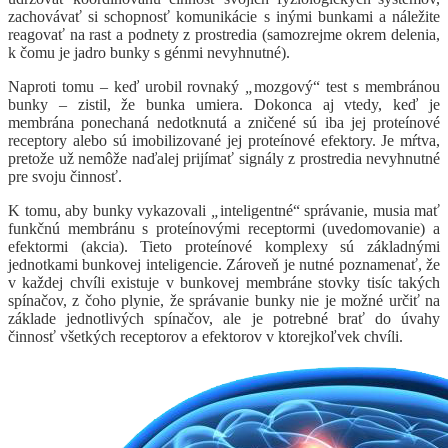
zachovávať si schopnosť komunikácie s inými bunkami a náležite
reagovať na rast a podnety z prostredia (samozrejme okrem delenia,
k čomu je jadro bunky s génmi nevyhnutné).
Naproti tomu – keď urobil rovnaký
„
mozgový“ test s membránou
bunky – zistil, že bunka umiera. Dokonca aj vtedy, keď je
membrána ponechaná nedotknutá a zničené sú iba jej proteínové
receptory alebo sú imobilizované jej proteínové efektory. Je mŕtva,
pretože už nemôže naďalej prijímať signály z prostredia nevyhnutné
pre svoju činnosť.
K tomu, aby bunky vykazovali
„
inteligentné“ správanie, musia mať
funkčnú membránu s proteínovými receptormi (uvedomovanie) a
efektormi (akcia). Tieto proteínové komplexy sú základnými
jednotkami bunkovej inteligencie. Zároveň je nutné poznamenať, že
v každej chvíli existuje v bunkovej membráne stovky tisíc takých
spínačov, z čoho plynie, že správanie bunky nie je možné určiť na
základe jednotlivých spínačov, ale je potrebné brať do úvahy
činnosť všetkých receptorov a efektorov v ktorejkoľvek chvíli.