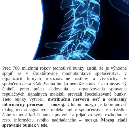
Pred 700 miliónmi rokov jednotlivé bunky zistili, že je výhodné
spojiť sa v štruktúrované mnohobunkové spoločenstvá, v
organizácii ktorých rozoznávame rastliny a živočíchy. V
spoločenstve sa však žiadna bunka nemôže správať ako nezávislý
činiteľ, preto prácu sledovania a organizovania správania
regulačných signálnych molekúl prevzali špecializované bunky.
Tieto bunky vytvorili
distribučnú nervovú sieť a centrálny
informačný procesor – mozog
. Úlohou mozgu je koordinovať
dialóg medzi signálnymi molekulami v spoločenstve, v dôsledku
čoho sa musí každá bunka podvoliť a prijať za svoje rozhodnutie
resp. informáciu svojho nadriadeného – mozgu.
Mozog riadi
správanie buniek v tele.