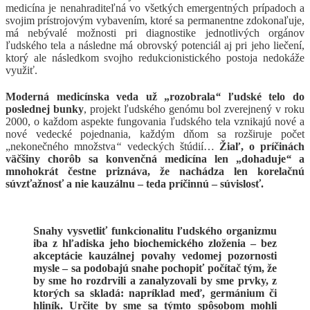
medicína je nenahraditeľná vo všetkých emergentných prípadoch a
svojim prístrojovým vybavením, ktoré sa permanentne zdokonaľuje,
má nebývalé možnosti pri diagnostike jednotlivých orgánov
ľudského tela a následne má obrovský potenciál aj pri jeho liečení,
ktorý ale následkom svojho redukcionistického postoja nedokáže
využiť.
Moderná medicínska veda už „rozobrala
“
ľudské telo do
poslednej bunky
, projekt ľudského genómu bol zverejnený v roku
2000, o každom aspekte fungovania ľudského tela vznikajú nové a
nové vedecké pojednania, každým dňom sa rozširuje počet
„nekonečného množstva
“
vedeckých štúdií…
Žiaľ, o príčinách
väčšiny chorôb sa konvenčná medicína len „dohaduje
“
a
mnohokrát čestne priznáva, že nachádza len korelačnú
súvzťažnosť a nie kauzálnu – teda príčinnú – súvislosť.
Snahy vysvetliť funkcionalitu ľudského organizmu
iba z hľadiska jeho biochemického zloženia – bez
akceptácie kauzálnej povahy vedomej pozornosti
mysle – sa podobajú snahe pochopiť počítač tým, že
by sme ho rozdrvili a zanalyzovali by sme prvky, z
ktorých sa skladá: napríklad meď, germánium či
hliník. Určite by sme sa týmto spôsobom mohli