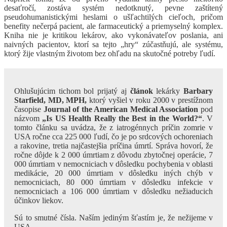
desaťročí, zostáva systém nedotknutý, pevne zaštítený
pseudohumanistickými heslami o ušľachtilých cieľoch, pričom
benefity nečerpá pacient, ale farmaceutický a priemyselný komplex.
Kniha nie je kritikou lekárov, ako vykonávateľov poslania, ani
naivných pacientov, ktorí sa tejto „hry“ zúčastňujú, ale systému,
ktorý žije vlastným životom bez ohľadu na skutočné potreby ľudí.
Ohlušujúcim tichom bol prijatý aj
článok
lekárky
Barbary
Starfield, MD, MPH,
ktorý vyšiel v roku 2000 v prestížnom
časopise
Journal of the American Medical Association
pod
názvom
„Is US Health Really the Best in the World?“
. V
tomto článku sa uvádza, že z iatrogénnych príčin zomrie v
USA ročne cca 225 000 ľudí, čo je po srdcových ochoreniach
a rakovine, tretia najčastejšia príčina úmrtí. Správa hovorí, že
ročne dôjde k 2 000 úmrtiam z dôvodu zbytočnej operácie, 7
000 úmrtiam v nemocniciach v dôsledku pochybenia v oblasti
medikácie, 20 000 úmrtiam v dôsledku iných chýb v
nemocniciach, 80 000 úmrtiam v dôsledku infekcie v
nemocniciach a 106 000 úmrtiam v dôsledku nežiaducich
účinkov liekov.
Sú to smutné čísla. Naším jediným šťastím je, že nežijeme v
USA.