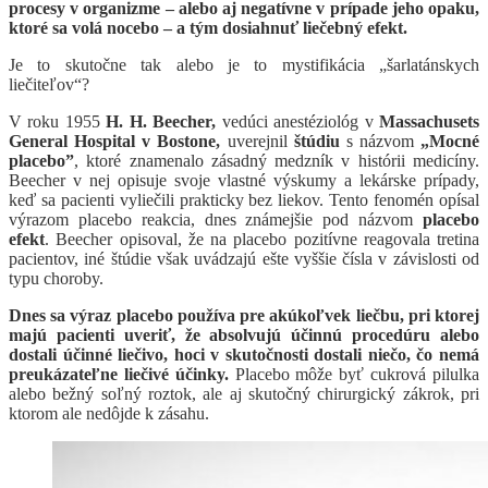
procesy v organizme – alebo aj negatívne v prípade jeho opaku,
ktoré sa volá nocebo – a tým dosiahnuť liečebný efekt.
Je to skutočne tak alebo je to mystifikácia „šarlatánskych
liečiteľov“?
V roku 1955
H. H. Beecher,
vedúci anestéziológ v
Massachusets
General Hospital v Bostone,
uverejnil
štúdiu
s názvom
„Mocné
placebo”
, ktoré znamenalo zásadný medzník v histórii medicíny.
Beecher v nej opisuje svoje vlastné výskumy a lekárske prípady,
keď sa pacienti vyliečili prakticky bez liekov. Tento fenomén opísal
výrazom placebo reakcia, dnes známejšie pod názvom
placebo
efekt
. Beecher opisoval, že na placebo pozitívne reagovala tretina
pacientov, iné štúdie však uvádzajú ešte vyššie čísla v závislosti od
typu choroby.
Dnes sa výraz placebo používa pre akúkoľvek liečbu, pri ktorej
majú pacienti uveriť, že absolvujú účinnú procedúru alebo
dostali účinné liečivo, hoci v skutočnosti dostali niečo, čo nemá
preukázateľne liečivé účinky.
Placebo môže byť cukrová pilulka
alebo bežný soľný roztok, ale aj skutočný chirurgický zákrok, pri
ktorom ale nedôjde k zásahu.