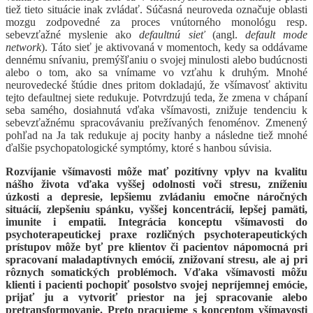
tiež tieto situácie inak zvládať. Súčasná neuroveda označuje oblasti
mozgu zodpovedné za proces vnútorného monológu resp.
sebevzťažné myslenie ako
defaultnú sieť
(angl.
default mode
network
). Táto sieť je aktivovaná v momentoch, kedy sa oddávame
dennému snívaniu, premýšľaniu o svojej minulosti alebo budúcnosti
alebo o tom, ako sa vnímame vo vzťahu k druhým. Mnohé
neurovedecké štúdie dnes pritom dokladajú, že všímavosť aktivitu
tejto defaultnej siete redukuje. Potvrdzujú teda, že zmena v chápaní
seba samého, dosiahnutá vďaka všímavosti, znižuje tendenciu k
sebevzťažnému spracovávaniu prežívaných fenoménov. Zmenený
pohľad na Ja tak redukuje aj pocity hanby a následne tiež mnohé
ďalšie psychopatologické symptómy, ktoré s hanbou súvisia.
Rozvíjanie všímavosti môže mať pozitívny vplyv na kvalitu
nášho života vďaka vyššej odolnosti voči stresu, zníženiu
úzkosti a depresie, lepšiemu zvládaniu emočne náročných
situácií, zlepšeniu spánku, vyššej koncentrácií, lepšej pamäti,
imunite i empatii. Integrácia konceptu všímavosti do
psychoterapeutickej praxe rozličných psychoterapeutických
prístupov môže byť pre klientov či pacientov nápomocná pri
spracovaní maladaptívnych emócií, znižovaní stresu, ale aj pri
rôznych somatických problémoch. Vďaka všímavosti môžu
klienti i pacienti pochopiť posolstvo svojej nepríjemnej emócie,
prijať ju a vytvoriť priestor na jej spracovanie alebo
pretransformovanie. Preto pracujeme s konceptom všímavosti