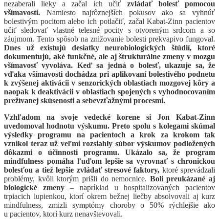
nezaberali lieky a začal ich učiť
zvládať bolesť pomocou
všímavosti.
Namiesto najrôznejších pokusov ako sa vyhnúť
bolestivým pocitom alebo ich potlačiť, začal Kabat-Zinn pacientov
učiť sledovať vlastné telesné pocity s otvoreným srdcom a so
záujmom. Tento spôsob na znižovanie bolesti prekvapivo fungoval.
Dnes už existujú desiatky neurobiologických štúdií, ktoré
dokumentujú, aké funkčné, ale aj štrukturálne zmeny v mozgu
všímavosť vyvoláva. Keď sa jedná o bolesť, ukazuje sa, že
vďaka všímavosti dochádza pri aplikovaní bolestivého podnetu
k zvýšenej aktivácii v senzorických oblastiach mozgovej kôry a
naopak k deaktivácii v oblastiach spojených s vyhodnocovaním
prežívanej skúsenosti a sebevzťažnými procesmi.
Vzhľadom na svoje vedecké korene si Jon Kabat-Zinn
uvedomoval hodnotu výskumu. Preto spolu s kolegami skúmal
výsledky programu na pacientoch a krok za krokom tak
vznikol teraz už veľmi rozsiahly súbor výskumov podložených
dôkazmi o účinnosti programu. Ukázalo sa, že program
mindfulness pomáha ľuďom lepšie sa vyrovnať s chronickou
bolesťou a tiež lepšie zvládať stresové faktory,
ktoré sprevádzali
problémy, kvôli ktorým prišli do nemocnice.
Boli preukázané aj
biologické zmeny
– napríklad u hospitalizovaných pacientov
trpiacich lupienkou, ktorí okrem bežnej liečby absolvovali aj kurz
mindfulness, zmizli symptómy choroby o 50% rýchlejšie ako
u pacientov, ktorí kurz nenavštevovali.