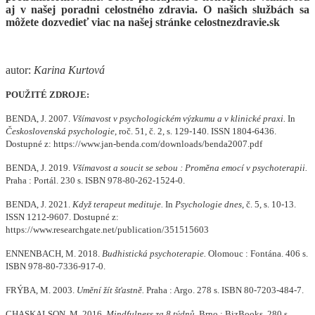
aj v našej poradni celostného zdravia. O našich službách sa
môžete dozvedieť viac na našej stránke celostnezdravie.sk
autor:
Karina Kurtová
POUŽITÉ ZDROJE:
BENDA, J. 2007.
Všímavost v psychologickém výzkumu a v klinické praxi.
In
Československá psychologie
, roč. 51, č. 2, s. 129-140. ISSN 1804-6436.
Dostupné z: https://www.jan-benda.com/downloads/benda2007.pdf
BENDA, J. 2019.
Všímavost a soucit se sebou : Proměna emocí v psychoterapii.
Praha : Portál. 230 s. ISBN 978-80-262-1524-0.
BENDA, J. 2021.
Když terapeut medituje.
In
Psychologie dnes
, č. 5, s. 10-13.
ISSN 1212-9607. Dostupné z:
https://www.researchgate.net/publication/351515603
ENNENBACH, M. 2018.
Budhistická psychoterapie.
Olomouc : Fontána. 406 s.
ISBN 978-80-7336-917-0.
FRÝBA, M. 2003.
Umění žít šťastně.
Praha : Argo. 278 s. ISBN 80-7203-484-7.
CHASKALSON, M. 2016.
Mindfulness za 8 týdnů.
Brno : BizBooks. 280 s.