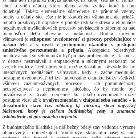
sa naše telo napríklad dotýka stoličky, na ktorej sedíme či vnímať
chuť a vôňu nápoja, ktorý pijeme alebo zvuky, ktoré k nám
doliehajú. Takéto elementárne sústredenie na prítomné vnemy,
pocity a nálady síce ešte nie je skutočným všímaním, ale prináša
mnoho pozitívnych dopadov v podobe redukcie stresu a eliminácie
negatívnych myšlienkových procesov súvisiacich s trápením sa nad
minulosťou alebo obavami z budúcnosti. Druhou úrovňou
všímavosti je
schopnosť uvedomovať si procesy prebiehajúce v
našom tele a v mysli v prítomnom okamihu s postojom
zmierlivého porozumenia a prijatia.
Akceptácia bolestivých
pocitov a súcit so sebou môžu byť pre nás problematické, ak sme sa
v detstve nestretávali s empatickými a súcitnými reakciami od
svojich rodičov. Tretiu úroveň je možné dosiahnuť obvykle iba pri
intenzívnych meditáciách všímavosti, kedy si začne meditujúci
postupne uvedomovať tri tzv. univerzálne charakteristiky všetkých
všímavo zaznamenávaných procesov – ich pominuteľnosť,
neuspokojivosť a neprítomnosť niečoho, čo by mohlo byť
považované za trvalé, nemenné Ja. Takéto uvedomenie môže
postupne viesť až k
trvalým zmenám v chápaní seba samého – k
dosiahnutiu stavu tzv.
nibbány, t.j. nirvány, stavu najvyššej
blaženosti, ktorý je cieľom budhistickej cesty a znamená
oslobodenie od pozemského utrpenia
.
Z budhistického hľadiska je náš bežný bdelý stav vedomia výrazne
obmedzený a obmedzujúci. Vnútorným skúmaním našej vlastnej