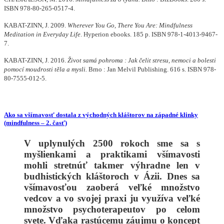
ISBN 978-80-265-0517-4.
KABAT-ZINN, J. 2009.
Wherever You Go, There You Are: Mindfulness
Meditation in Everyday Life
. Hyperion ebooks. 185 p. ISBN 978-1-4013-9467-
7.
KABAT-ZINN, J. 2016.
Život samá pohroma : Jak čelit stresu, nemoci a bolesti
pomocí moudrosti těla a mysli.
Brno : Jan Melvil Publishing. 616 s. ISBN 978-
80-7555-012-5.
Ako sa všímavosť dostala z východných kláštorov na západné klinky
(mindfulness – 2. časť)
V uplynulých 2500 rokoch sme sa s
myšlienkami a praktikami všímavosti
mohli stretnúť takmer výhradne len v
budhistických kláštoroch v Ázii. Dnes sa
v
šímavosťou zaoberá veľké množstvo
vedcov a vo svojej praxi ju využíva veľké
množstvo psychoterapeutov po celom
svete. Vďaka rastúcemu záujmu o koncept