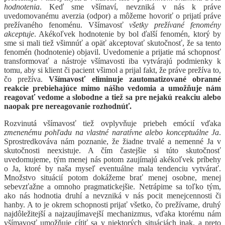
hodnotenia
. Keď sme všímaví, nevzniká v nás k práve
uvedomovanému averzia (odpor) a môžeme hovoriť o prijatí práve
prežívaného fenoménu. Všímavosť
všetky prežívané fenomény
akceptuje
. Akékoľvek hodnotenie by bol ďalší fenomén, ktorý by
sme si mali tiež všimnúť a opäť akceptovať skutočnosť, že sa tento
fenomén (hodnotenie) objavil. Uvedomenie a prijatie má schopnosť
transformovať a nástroje všímavosti iba vytvárajú podmienky k
tomu, aby si klient či pacient všimol a prijal fakt, že práve prežíva to,
čo prežíva.
Všímavosť eliminuje zautomatizované obranné
reakcie prebiehajúce mimo nášho vedomia a umožňuje nám
reagovať vedome a slobodne a tiež sa pre nejakú reakciu alebo
naopak pre nereagovanie rozhodnúť.
Rozvinutá všímavosť tiež ovplyvňuje priebeh emócií vďaka
zmenenému pohľadu na vlastné naratívne alebo konceptuálne Ja
.
Sprostredkováva nám poznanie, že žiadne trvalé a nemenné Ja v
skutočnosti neexistuje. A čím častejšie si túto skutočnosť
uvedomujeme, tým menej nás potom zaujímajú akékoľvek príbehy
o Ja, ktoré by naša myseľ eventuálne mala tendenciu vytvárať.
Množstvo situácií potom dokážeme brať menej osobne, menej
sebevzťažne a omnoho pragmatickejšie. Netrápime sa toľko tým,
ako nás hodnotia druhí a nevzniká v nás pocit menejcennosti či
hanby. A to je okrem schopnosti prijať všetko, čo prežívame, druhý
najdôležitejší a najzaujímavejší mechanizmus, vďaka ktorému nám
všímavosť umožňuje cítiť sa v niektorých situáciách inak, a preto