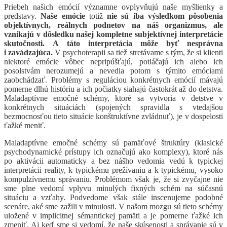
Priebeh našich emócií významne ovplyvňujú naše myšlienky a
predstavy.
Naše emócie
totiž
nie sú iba výsledkom pôsobenia
objektívnych, reálnych podnetov na náš organizmus, ale
vznikajú v dôsledku našej kompletne subjektívnej interpretácie
skutočnosti.
A táto interpretácia môže byť nesprávna
i zavádzajúca.
V psychoterapii sa tiež stretávame s tým, že si klienti
niektoré emócie vôbec nepripúšťajú, potláčajú ich alebo ich
posolstvám nerozumejú a nevedia potom s týmito emóciami
zaobchádzať. Problémy s reguláciou konkrétnych emócií mávajú
pomerne dlhú históriu a ich počiatky siahajú častokrát až do detstva.
Maladaptívne emočné schémy, ktoré sa vytvoria v detstve v
konkrétnych situáciách (spojených spravidla s vtedajšou
bezmocnosťou tieto situácie konštruktívne zvládnuť), je v dospelosti
ťažké meniť.
Maladaptívne emočné schémy sú pamäťové štruktúry (klasické
psychodynamické prístupy ich označujú ako komplexy), ktoré nás
po aktivácii automaticky a bez nášho vedomia vedú k typickej
interpretácii reality, k typickému prežívaniu a k typickému, vysoko
kompulzívnemu správaniu. Problémom však je, že si zvyčajne nie
sme plne vedomí vplyvu minulých fixných schém na súčasnú
situáciu a vzťahy. Podvedome však stále inscenujeme podobné
scenáre, aké sme zažili v minulosti. V našom mozgu sú tieto schémy
uložené v implicitnej sémantickej pamäti a je pomerne ťažké ich
zmeniť. Aj keď sme si vedomí, že naše skúsenosti a správanie sú v