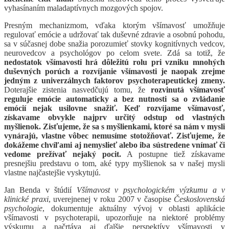
vyhasínaním maladaptívnych mozgových spojov.
Presným mechanizmom, vďaka ktorým všímavosť umožňuje
regulovať emócie a udržovať tak duševné zdravie a osobnú pohodu,
sa v súčasnej dobe snažia porozumieť stovky kognitívnych vedcov,
neurovedcov a psychológov po celom svete. Zdá sa totiž, že
nedostatok všímavosti hrá dôležitú rolu pri vzniku mnohých
duševných porúch a rozvíjanie všímavosti je naopak zrejme
jedným z univerzálnych faktorov psychoterapeutickej zmeny.
Doterajšie zistenia nasvedčujú tomu, že
rozvinutá všímavosť
reguluje emócie automaticky a bez nutnosti sa o zvládanie
emócií nejak usilovne snažiť. Keď rozvíjame všímavosť,
získavame obvykle najprv určitý odstup od vlastných
myšlienok. Zisťujeme, že sa s myšlienkami, ktoré sa nám v mysli
vynárajú, vlastne vôbec nemusíme stotožňovať. Zisťujeme, že
dokážeme chvíľami aj nemyslieť alebo iba sústredene vnímať či
vedome prežívať nejaký pocit.
A postupne tiež získavame
presnejšiu predstavu o tom, aké typy myšlienok sa v našej mysli
vlastne najčastejšie vyskytujú.
Jan Benda v štúdií
Všímavost v psychologickém výzkumu a v
klinické praxi
, uverejnenej v roku 2007 v časopise
Československá
psychologie
, dokumentuje aktuálny vývoj v oblasti aplikácie
všímavosti v psychoterapii, upozorňuje na niektoré problémy
výskumu a načrtáva aj ďalšie perspektívy všímavosti v