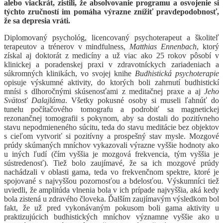
alebo viackrát, zistili, že absolvovanie programu a osvojenie si
týchto zručností im pomáha výrazne znížiť pravdepodobnosť,
že sa depresia vráti.
Diplomovaný psychológ, licencovaný psychoterapeut a školiteľ
terapeutov a trénerov v mindfulness,
Matthias Ennenbach
, ktorý
získal aj doktorát z medicíny a už viac ako 25 rokov pôsobí v
klinickej a poradenskej praxi v zdravotníckych zariadeniach a
súkromných klinikách, vo svojej knihe
Budhistická psychoterapie
opisuje výskumné aktivity, do ktorých boli zahrnutí budhistickí
mnísi s dlhoročnými skúsenosťami z meditačnej praxe a aj
Jeho
Svätosť Dalajláma
. Všetky pokusné osoby si museli ľahnúť do
tunelu počítačového tomografu a podrobiť sa magnetickej
rezonančnej tomografii s pokynom, aby sa dostali do pozitívneho
stavu nepodmieneného súcitu, teda do stavu meditácie bez objektov
s cieľom vytvoriť si pozitívny a prospešný stav mysle. Mozgové
prúdy skúmaných mníchov vykazovali výrazne vyššie hodnoty ako
u iných ľudí (čím vyššia je mozgová frekvencia, tým vyššia je
sústredenosť). Tiež bolo zaujímavé, že sa ich mozgové prúdy
nachádzali v oblasti gama, teda vo frekvenčnom spektre, ktoré je
spojované s najvyššou pozornosťou a bdelosťou. Výskumníci tiež
uviedli, že amplitúda vlnenia bola v ich prípade najvyššia, aká kedy
bola zistená u zdravého človeka. Ďalším zaujímavým výsledkom bol
fakt, že už pred vykonávaným pokusom boli gama aktivity u
praktizujúcich budhistických mníchov významne vyššie ako u