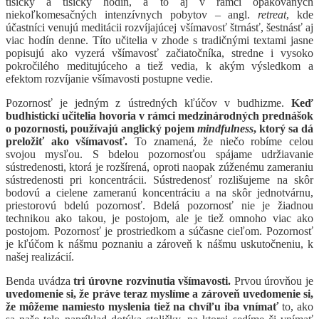
tisícky a tisícky hodín, a to aj v rámci opakovaných
niekoľkomesačných intenzívnych pobytov – angl.
retreat
, kde
účastníci venujú meditácii rozvíjajúcej všímavosť štrnásť, šestnásť aj
viac hodín denne. Títo učitelia v zhode s tradičnými textami jasne
popisujú ako vyzerá všímavosť začiatočníka, stredne i vysoko
pokročilého meditujúceho a tiež vedia, k akým výsledkom a
efektom rozvíjanie všímavosti postupne vedie.
Pozornosť je jedným z ústredných kľúčov v budhizme.
Keď
budhistickí učitelia hovoria v rámci medzinárodných prednášok
o pozornosti, používajú anglický pojem
mindfulness
, ktorý sa dá
preložiť ako všímavosť.
To znamená, že niečo robíme celou
svojou mysľou. S bdelou pozornosťou spájame udržiavanie
sústredenosti, ktorá je rozšírená, oproti naopak zúženému zameraniu
sústredenosti pri koncentrácii. Sústredenosť rozlišujeme na skôr
bodovú a cielene zameranú koncentráciu a na skôr jednotvárnu,
priestorovú bdelú pozornosť. Bdelá pozornosť nie je žiadnou
technikou ako takou, je postojom, ale je tiež omnoho viac ako
postojom. Pozornosť je prostriedkom a súčasne cieľom. Pozornosť
je kľúčom k nášmu poznaniu a zároveň k nášmu uskutočneniu, k
našej realizácií.
Benda uvádza
tri úrovne rozvinutia všímavosti.
Prvou úrovňou je
uvedomenie si, že práve teraz myslíme a zároveň uvedomenie si,
že môžeme namiesto myslenia tiež na chvíľu iba vnímať
to, ako