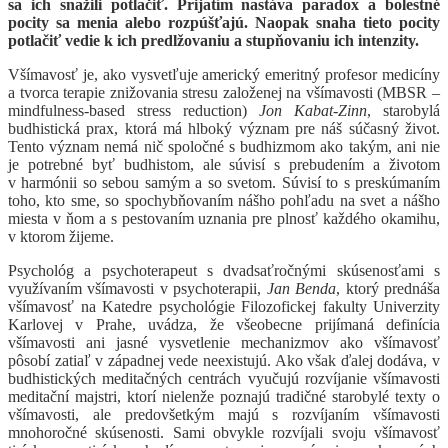
sa ich snažili potlačiť. Prijatím nastáva paradox a bolestné
pocity sa menia alebo rozpúšťajú. Naopak snaha tieto pocity
potlačiť vedie k ich predlžovaniu a stupňovaniu ich intenzity.
Všímavosť je, ako vysvetľuje americký emeritný profesor medicíny
a tvorca terapie znižovania stresu založenej na všímavosti (MBSR –
mindfulness-based stress reduction)
Jon Kabat-Zinn
, starobylá
budhistická prax, ktorá má hlboký význam pre náš súčasný život.
Tento význam nemá nič spoločné s budhizmom ako takým, ani nie
je potrebné byť budhistom, ale súvisí s prebudením a životom
v harmónii so sebou samým a so svetom. Súvisí to s preskúmaním
toho, kto sme, so spochybňovaním nášho pohľadu na svet a nášho
miesta v ňom a s pestovaním uznania pre plnosť každého okamihu,
v ktorom žijeme.
Psychológ a psychoterapeut s dvadsaťročnými skúsenosťami s
využívaním všímavosti v psychoterapii,
Jan Benda
, ktorý prednáša
všímavosť na Katedre psychológie Filozofickej fakulty Univerzity
Karlovej v Prahe, uvádza, že všeobecne prijímaná definícia
všímavosti ani jasné vysvetlenie mechanizmov ako všímavosť
pôsobí zatiaľ v západnej vede neexistujú. Ako však ďalej dodáva, v
budhistických meditačných centrách vyučujú rozvíjanie všímavosti
meditační majstri, ktorí nielenže poznajú tradičné starobylé texty o
všímavosti, ale predovšetkým majú s rozvíjaním všímavosti
mnohoročné skúsenosti. Sami obvykle rozvíjali svoju všímavosť