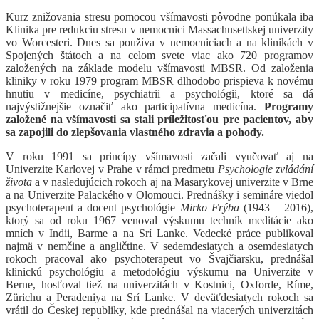
Kurz znižovania stresu pomocou všímavosti pôvodne ponúkala iba
Klinika pre redukciu stresu v nemocnici Massachusettskej univerzity
vo Worcesteri. Dnes sa používa v nemocniciach a na klinikách v
Spojených štátoch a na celom svete viac ako 720 programov
založených na základe modelu všímavosti MBSR. Od založenia
kliniky v roku 1979 program MBSR dlhodobo prispieva k novému
hnutiu v medicíne, psychiatrii a psychológii, ktoré sa dá
najvýstižnejšie označiť ako participatívna medicína.
Programy
založené na všímavosti sa stali príležitosťou pre pacientov, aby
sa zapojili do zlepšovania vlastného zdravia a pohody.
V roku 1991 sa princípy všímavosti začali vyučovať aj na
Univerzite Karlovej v Prahe v rámci predmetu
Psychologie zvládání
života
a v nasledujúcich rokoch aj na Masarykovej univerzite v Brne
a na Univerzite Palackého v Olomouci. Prednášky i semináre viedol
psychoterapeut a docent psychológie
Mirko Frýba
(1943 – 2016),
ktorý sa od roku 1967 venoval výskumu techník meditácie ako
mních v Indii, Barme a na Srí Lanke. Vedecké práce publikoval
najmä v nemčine a angličtine. V sedemdesiatych a osemdesiatych
rokoch pracoval ako psychoterapeut vo Švajčiarsku, prednášal
klinickú psychológiu a metodológiu výskumu na Univerzite v
Berne, hosťoval tiež na univerzitách v Kostnici, Oxforde, Ríme,
Zürichu a Peradeniya na Srí Lanke. V deväťdesiatych rokoch sa
vrátil do Českej republiky, kde prednášal na viacerých univerzitách