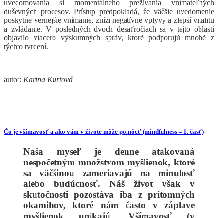
uvedomovania si momentálneho prežívania vnímateľných
duševných procesov. Prístup predpokladá, že väčšie uvedomenie
poskytne vernejšie vnímanie, zníži negatívne vplyvy a zlepší vitalitu
a zvládanie. V posledných dvoch desaťročiach sa v tejto oblasti
objavilo viacero výskumných správ, ktoré podporujú mnohé z
týchto tvrdení.
autor:
Karina Kurtová
Čo je všímavosť a ako vám v živote môže pomôcť (mindfulness – 1. časť)
Naša myseľ je denne atakovaná
nespočetným množstvom myšlienok, ktoré
sa väčšinou zameriavajú na minulosť
alebo budúcnosť. Náš život však v
skutočnosti pozostáva iba z prítomných
okamihov, ktoré nám často v záplave
myšlienok unikajú. Všímavosť (v