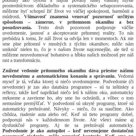
podstaty ako bytostí a najmä povahy našej vlastnej mysle
prostredníctvom dôkladného a systematického sebapozorovania,
môžeme byť schopní žiť život vo väčšej spokojnosti, harmónii a
múdrosti.
Všímavosť znamená venovať pozornosť určitým
spôsobom – zámerne, v prítomnom okamihu a bez
posudzovania.
Tento druh pozornosti podporuje väčšie
uvedomenie, jasnosť a akceptovanie prítomnej reality. To nás
prebúdza k tomu, že náš život sa odvíja len v momentoch. Ak nie
sme plne prítomní v mnohých z týchto okamihov, môže nám
uniknúť nielen to, čo je v našom živote najcennejšie, ale tiež si
môžeme neuvedomovať bohatstvo a hĺbku našich možností pre náš
rast a transformáciu.
Znížené vedomie prítomného okamihu dáva priestor nášmu
nevedomému a automatickému konaniu a správaniu.
Vedomá
myseľ je tá, vďaka ktorej si niečo uvedomujeme. Podvedomie (či
nevedomie) je zas ako databáza programov – sú tu inštinkty a
reflexy, takže keď napríklad niečo letí k nášmu oku, automaticky
mrkneme a zavrieme ho, aby sme ho ochránili, a vôbec o tom
nemusíme premýšľať. V podvedomí sú ukryté programy, ktoré sú
automaticky prehrávané. Návyky – niečo, čo sa naučíme. Ako
chôdza, riadenie auta alebo reč. Keď sú tieto programy dobré,
podporujú nás v každodennom živote. Ale všetci máme aj
dysfunkčné programy. Aj tie sa prehrávajú automaticky.
Podvedomie je ako autopilot – keď nevenujeme dostatočnú