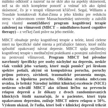
málinko odkloniť a nazerať na ne skôr ako na aspekty skúsenosti,
než sa do nich kompletne ponoriť a vnímať ich ako úplnú
skúsenosť, čo je v terapii všímavosti kľúčové. Segal, Williams a
Teasdale kontaktovali Kabat-Zinna a jeho kliniku pre redukciu
stresu v zdravotnom centre Massachusettskej univerzity a založili
svoj vlastný
osemtýždňový program kognitívnej terapie
založenej na všímavosti (MBCT – mindfulness-based cognitive
therapy)
– z veľkej časti práve na jeho metóde.
MBCT obsahuje prvky kognitívnej terapie a teórie, ktorá cielene
mieri na špecifické slabé miesta a priťažujúce faktory, ktoré môžu
spôsobiť opakovaný návrat depresie. MBCT spája myšlienky
kognitívnej terapie s meditačnými praktikami a postojmi založenými
na pestovaní všímavosti.
Program MBCT bol pôvodne
navrhnutý špecificky pre osoby náchylné na depresiu, neskôr
však vznikli jeho varianty, ktoré majú pomôcť pri širokom
spektre potiaží, akými sú kompulzívna porucha, poruchy
príjmu potravy, závislosti, traumatické poranenia mozgu,
obezita a bipolárna porucha. Oficiálna stránka mbct.com
uvádza, že britský Národný inštitút klinickej excelencie (NICE)
nedávno schválil MBCT ako účinnú liečbu na prevenciu
relapsu depresií a že dôkazy z dvoch randomizovaných
klinických štúdií naznačujú, že u pacientov, ktorí trpia
opakovanou depresiou, znižuje MBCT mieru relapsu o 50%.
Výskum ukázal, že ľudia, ktorí boli v klinickej depresii trikrát