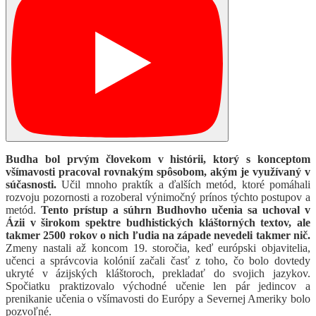
Budha bol prvým človekom v histórii, ktorý s konceptom
všímavosti pracoval rovnakým spôsobom, akým je využívaný v
súčasnosti.
Učil mnoho praktík a ďalších metód, ktoré pomáhali
rozvoju pozornosti a rozoberal výnimočný prínos týchto postupov a
metód.
Tento prístup a súhrn Budhovho učenia sa uchoval v
Ázii v širokom spektre budhistických kláštorných textov, ale
takmer 2500 rokov o nich ľudia na západe nevedeli takmer nič.
Zmeny nastali až koncom 19. storočia, keď európski objavitelia,
učenci a správcovia kolónií začali časť z toho, čo bolo dovtedy
ukryté v ázijských kláštoroch, prekladať do svojich jazykov.
Spočiatku praktizovalo východné učenie len pár jedincov a
prenikanie učenia o všímavosti do Európy a Severnej Ameriky bolo
pozvoľné.