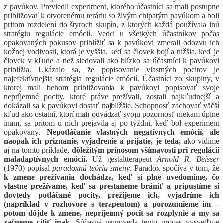
z pavúkov. Previedli experiment, ktorého účastníci sa mali postupne
približovať k otvorenému teráriu so živým chlpatým pavúkom a boli
pritom rozdelení do štyroch skupín, z ktorých každá používala inú
stratégiu regulácie emócií. Vedci u všetkých účastníkov počas
opakovaných pokusov priblížiť sa k pavúkovi zmerali odozvu ich
kožnej vodivosti, ktorá je vyššia, keď sa človek bojí a nižšia, keď je
človek v kľude a tiež sledovali ako blízko sa účastníci k pavúkovi
priblížia. Ukázalo sa, že popisovanie vlastných pocitov je
najefektívnejšia stratégia regulácie emócií. Účastníci zo skupiny, v
ktorej mali behom približovania k pavúkovi popisovať svoje
nepríjemné pocity, ktoré práve prežívali, zostali najkľudnejší a
dokázali sa k pavúkovi dostať najbližšie. Schopnosť zachovať väčší
kľud ako ostatní, ktorí mali odvádzať svoju pozornosť niekam úplne
inam, sa pritom u nich prejavila aj po týždni, keď bol experiment
opakovaný.
Nepotláčanie vlastných negatívnych emócií, ale
naopak ich priznanie, vyjadrenie a prijatie, je teda,
ako vidíme
aj na tomto príklade,
dôležitým prínosom
všímavosti pri regulácií
maladaptívnych emócií.
Už gestaltterapeut
Arnold R. Beisser
(1970) popísal
paradoxnú teóriu zmeny
. Paradox spočíva v tom, že
k zmene prežívania dochádza, keď si plne uvedomíme, čo
vlastne prežívame, keď sa prestaneme brániť a pripustíme si
dovtedy potláčané pocity, prežijeme ich, vyjadríme ich
(napríklad v rozhovore s terapeutom) a porozumieme im –
potom dôjde k zmene, nepríjemný pocit sa rozplynie a my sa
začneme cítiť inak.
Súčasná neuroveda tento proces vysvetľuje