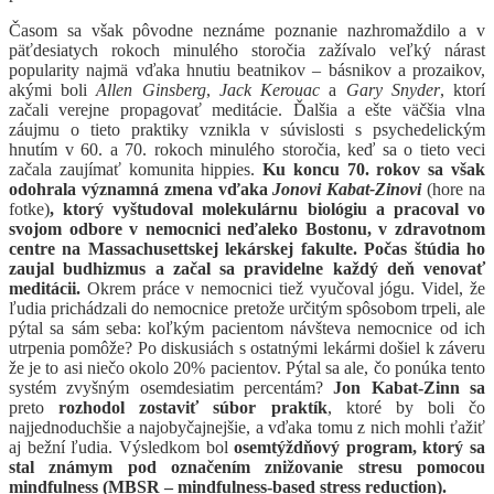
Časom sa však pôvodne neznáme poznanie nazhromaždilo a v
päťdesiatych rokoch minulého storočia zažívalo veľký nárast
popularity najmä vďaka hnutiu beatnikov – básnikov a prozaikov,
akými boli
Allen Ginsberg
,
Jack Kerouac
a
Gary Snyder
, ktorí
začali verejne propagovať meditácie. Ďalšia a ešte väčšia vlna
záujmu o tieto praktiky vznikla v súvislosti s psychedelickým
hnutím v 60. a 70. rokoch minulého storočia, keď sa o tieto veci
začala zaujímať komunita hippies.
Ku koncu 70. rokov sa však
odohrala významná zmena vďaka
Jonovi Kabat-Zinovi
(hore na
fotke)
, ktorý vyštudoval molekulárnu biológiu a pracoval vo
svojom odbore v nemocnici neďaleko Bostonu, v zdravotnom
centre na Massachusettskej lekárskej fakulte. Počas štúdia ho
zaujal budhizmus a začal sa pravidelne každý deň venovať
meditácii.
Okrem práce v nemocnici tiež vyučoval jógu. Videl, že
ľudia prichádzali do nemocnice pretože určitým spôsobom trpeli, ale
pýtal sa sám seba: koľkým pacientom návšteva nemocnice od ich
utrpenia pomôže? Po diskusiách s ostatnými lekármi došiel k záveru
že je to asi niečo okolo 20% pacientov. Pýtal sa ale, čo ponúka tento
systém zvyšným osemdesiatim percentám?
Jon Kabat-Zinn sa
preto
rozhodol zostaviť súbor praktík
, ktoré by boli čo
najjednoduchšie a najobyčajnejšie, a vďaka tomu z nich mohli ťažiť
aj bežní ľudia. Výsledkom bol
osemtýždňový program, ktorý sa
stal známym pod označením znižovanie stresu pomocou
mindfulness (MBSR – mindfulness-based stress reduction).