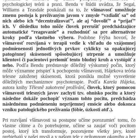
psychologickej teórii a praxi. Benda v štúdii uvádza, že Segal,
Williams a Teasdale poukázali na to, že
všímavosť umožňuje
zmenu postoja k prežívaným javom v zmysle “vzdialiť sa” od
nich alebo ich “decentralizovať”, ale aj “dovoliť” a “prijať”
ich. V dôsledku toho môže človek prerušiť predchádzajúce
automatické “reagovanie” a rozhodnúť sa pre alternatívne
kroky podľa vlastného výberu.
Podobne Frýba hovorí, že
všímavosť rozvíjaná v terapii vedie k vhľadu do vzájomnej
podmienenosti jednotlivých prvkov cyklicky sa opakujúcej
patogénnej skúsenosti spôsobujúcej utrpenie a umožňuje
klientovi či pacientovi prelomiť tento bludný kruh a vystúpiť z
neho.
Podľa Bendu predstavuje dôležitý výskumný počin, ktorý
môže významne prispieť k pochopeniu všímavosti, Hájekova teória
telesne založenej skúsenosti, ktorá ponúkla možné vysvetlenie
dôležitých mechanizmov psychoterapie. Podľa
Karela Hájeka
,
autora knihy
Tělesně zakotvené prožívání
,
človek, ktorý pomocou
všímavosti telesných javov zachytí tzv. ohnisko pocitu a ktorý
následne dokáže pochopiť význam tohto pocitu, predchádza
následnému podmieneniu nepríjemnej emócie alebo dokonca
vzniku patologického prežívania (fóbie, úzkosti atď.).
Pri rozvíjaní všímavosti sa postupne učíme porozumieť tomu, čo
vlastne cítime a čo potrebujeme, učíme sa zaujať voči pocitom
postoj, ktorý ich transformuje, pozorujeme všetky javy, ktoré
prebiehajú v našej mysli a v našom tele
v prítomnom okamihu
a
bez