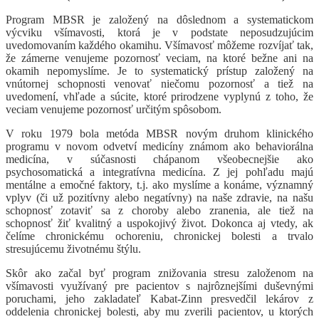
Program MBSR je založený na dôslednom a systematickom
výcviku všímavosti, ktorá je v podstate neposudzujúcim
uvedomovaním každého okamihu. Všímavosť môžeme rozvíjať tak,
že zámerne venujeme pozornosť veciam, na ktoré bežne ani na
okamih nepomyslíme. Je to systematický prístup založený na
vnútornej schopnosti venovať niečomu pozornosť a tiež na
uvedomení, vhľade a súcite, ktoré prirodzene vyplynú z toho, že
veciam venujeme pozornosť určitým spôsobom.
V roku 1979 bola metóda MBSR novým druhom klinického
programu v novom odvetví medicíny známom ako behaviorálna
medicína, v súčasnosti chápanom všeobecnejšie ako
psychosomatická a integratívna medicína. Z jej pohľadu majú
mentálne a emočné faktory, t.j. ako myslíme a konáme, významný
vplyv (či už pozitívny alebo negatívny) na naše zdravie, na našu
schopnosť zotaviť sa z choroby alebo zranenia, ale tiež na
schopnosť žiť kvalitný a uspokojivý život. Dokonca aj vtedy, ak
čelíme chronickému ochoreniu, chronickej bolesti a trvalo
stresujúcemu životnému štýlu.
Skôr ako začal byť program znižovania stresu založenom na
všímavosti využívaný pre pacientov s najrôznejšími duševnými
poruchami, jeho zakladateľ Kabat-Zinn presvedčil lekárov z
oddelenia chronickej bolesti, aby mu zverili pacientov, u ktorých