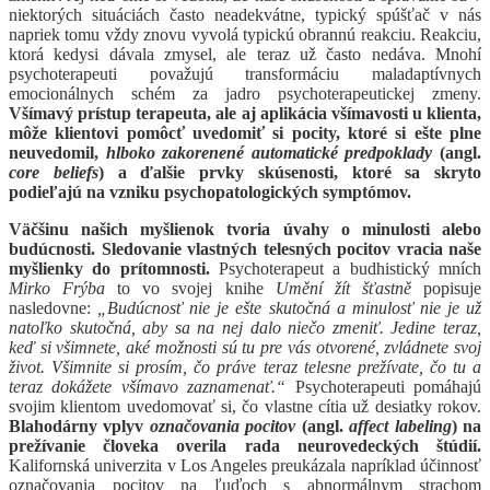
niektorých situáciách často neadekvátne, typický spúšťač v nás
napriek tomu vždy znovu vyvolá typickú obrannú reakciu. Reakciu,
ktorá kedysi dávala zmysel, ale teraz už často nedáva. Mnohí
psychoterapeuti považujú transformáciu maladaptívnych
emocionálnych schém za jadro psychoterapeutickej zmeny.
Všímavý prístup terapeuta, ale aj aplikácia všímavosti u klienta,
môže klientovi pomôcť uvedomiť si pocity, ktoré si ešte plne
neuvedomil,
hlboko zakorenené automatické predpoklady
(angl.
core beliefs
) a ďalšie prvky skúsenosti, ktoré sa skryto
podieľajú na vzniku psychopatologických symptómov.
Väčšinu našich myšlienok tvoria úvahy o minulosti alebo
budúcnosti. Sledovanie vlastných telesných pocitov vracia naše
myšlienky do prítomnosti.
Psychoterapeut a budhistický mních
Mirko Frýba
to vo svojej knihe
Umění žít šťastně
popisuje
nasledovne:
„Budúcnosť nie je ešte skutočná a minulosť nie je už
natoľko skutočná, aby sa na nej dalo niečo zmeniť. Jedine teraz,
keď si všimnete, aké možnosti sú tu pre vás otvorené, zvládnete svoj
život. Všimnite si prosím, čo práve teraz telesne prežívate, čo tu a
teraz dokážete všímavo zaznamenať.“
Psychoterapeuti pomáhajú
svojim klientom uvedomovať si, čo vlastne cítia už desiatky rokov.
Blahodárny vplyv
označovania pocitov
(angl.
affect labeling
) na
prežívanie človeka overila rada neurovedeckých štúdií.
Kalifornská univerzita v Los Angeles preukázala napríklad účinnosť
označovania pocitov na ľuďoch s abnormálnym strachom