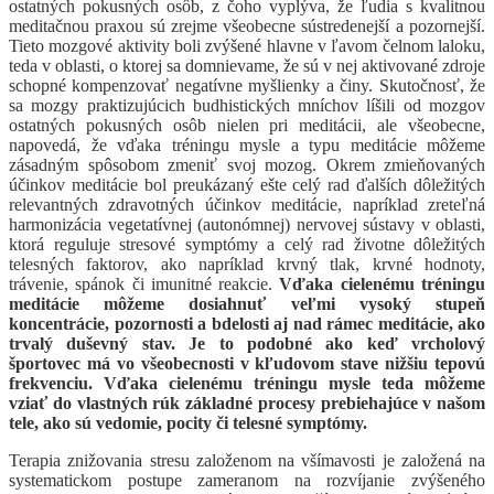
ostatných pokusných osôb, z čoho vyplýva, že ľudia s kvalitnou
meditačnou praxou sú zrejme všeobecne sústredenejší a pozornejší.
Tieto mozgové aktivity boli zvýšené hlavne v ľavom čelnom laloku,
teda v oblasti, o ktorej sa domnievame, že sú v nej aktivované zdroje
schopné kompenzovať negatívne myšlienky a činy. Skutočnosť, že
sa mozgy praktizujúcich budhistických mníchov líšili od mozgov
ostatných pokusných osôb nielen pri meditácii, ale všeobecne,
napovedá, že vďaka tréningu mysle a typu meditácie môžeme
zásadným spôsobom zmeniť svoj mozog. Okrem zmieňovaných
účinkov meditácie bol preukázaný ešte celý rad ďalších dôležitých
relevantných zdravotných účinkov meditácie, napríklad zreteľná
harmonizácia vegetatívnej (autonómnej) nervovej sústavy v oblasti,
ktorá reguluje stresové symptómy a celý rad životne dôležitých
telesných faktorov, ako napríklad krvný tlak, krvné hodnoty,
trávenie, spánok či imunitné reakcie.
Vďaka cielenému tréningu
meditácie môžeme dosiahnuť veľmi vysoký stupeň
koncentrácie, pozornosti a bdelosti aj nad rámec meditácie, ako
trvalý duševný stav. Je to podobné ako keď vrcholový
športovec má vo všeobecnosti v kľudovom stave nižšiu tepovú
frekvenciu. Vďaka cielenému tréningu mysle teda môžeme
vziať do vlastných rúk základné procesy prebiehajúce v našom
tele, ako sú vedomie, pocity či telesné symptómy.
Terapia znižovania stresu založenom na všímavosti je založená na
systematickom postupe zameranom na rozvíjanie zvýšeného