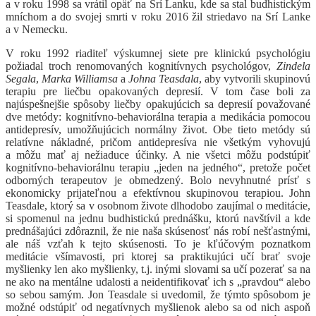
a v roku 1998 sa vrátil opäť na Srí Lanku, kde sa stal budhistickým
mníchom a do svojej smrti v roku 2016 žil striedavo na Srí Lanke
a v Nemecku.
V roku 1992 riaditeľ výskumnej siete pre klinickú psychológiu
požiadal troch renomovaných kognitívnych psychológov,
Zindela
Segala
,
Marka Williamsa
a
Johna Teasdala
, aby vytvorili skupinovú
terapiu pre liečbu opakovaných depresií. V tom čase boli za
najúspešnejšie spôsoby liečby opakujúcich sa depresií považované
dve metódy: kognitívno-behaviorálna terapia a medikácia pomocou
antidepresív, umožňujúcich normálny život. Obe tieto metódy sú
relatívne nákladné, pričom antidepresíva nie všetkým vyhovujú
a môžu mať aj nežiaduce účinky. A nie všetci môžu podstúpiť
kognitívno-behaviorálnu terapiu „jeden na jedného“, pretože počet
odborných terapeutov je obmedzený. Bolo nevyhnutné prísť s
ekonomicky prijateľnou a efektívnou skupinovou terapiou. John
Teasdale, ktorý sa v osobnom živote dlhodobo zaujímal o meditácie,
si spomenul na jednu budhistickú prednášku, ktorú navštívil a kde
prednášajúci zdôraznil, že nie naša skúsenosť nás robí nešťastnými,
ale náš vzťah k tejto skúsenosti. To je kľúčovým poznatkom
meditácie všímavosti, pri ktorej sa praktikujúci učí brať svoje
myšlienky len ako myšlienky, t.j. inými slovami sa učí pozerať sa na
ne ako na mentálne udalosti a neidentifikovať ich s „pravdou“ alebo
so sebou samým. Jon Teasdale si uvedomil, že týmto spôsobom je
možné odstúpiť od negatívnych myšlienok alebo sa od nich aspoň