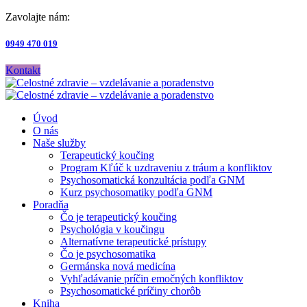
Zavolajte nám:
0949 470 019
Kontakt
Úvod
O nás
Naše služby
Terapeutický koučing
Program Kľúč k uzdraveniu z tráum a konfliktov
Psychosomatická konzultácia podľa GNM
Kurz psychosomatiky podľa GNM
Poradňa
Čo je terapeutický koučing
Psychológia v koučingu
Alternatívne terapeutické prístupy
Čo je psychosomatika
Germánska nová medicína
Vyhľadávanie príčin emočných konfliktov
Psychosomatické príčiny chorôb
Kniha