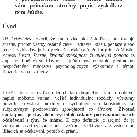
vám prinášam stručný popis výsledkov
tejto štúdie.
Úvod
Už
Aristoteles
hovoril, že ľudia viac ako čokoľvek iné hľadajú
šťastie, pričom všetky ostatné ciele – zdravie, krásu, peniaze alebo
moc – vyhľadávajú iba preto, že očakávajú, že im prinesú šťastie.
Zmysel života, šťastie, životná spokojnosť
či
duševná pohoda
(z
angl. well-being) sú hlavnou náplňou psychoterapie, predmetom
nespočetného množstva psychologických výskumov i témou
filozofických diskurzov.
I keď sú tieto pojmy ťažko teoreticky uchopiteľné a v ich obsahovej
náplni môžeme vnímať veľké individuálne rozdiely, výskumy
potvrdili súvislosť niektorých psychologických konštruktov so
subjektívnym pociťovaním
spokojnosti so životom
.
Životná
spokojnosť je stav alebo výsledok získaný porovnaním našich
očakávaní s tým, čo máme
. Z tejto definície je zrejmé, že je
vnímanie životnej spokojnosti veľmi subjektívne v závislosti od
líšiacich sa očakávaní, potrieb či prianí.