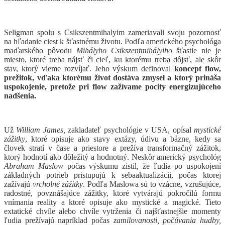
Seligman spolu s Csikszentmihalyim zameriavali svoju pozornosť
na hľadanie ciest k šťastnému životu. Podľa amerického psychológa
maďarského pôvodu
Mihályho Csikszentmihályiho
šťastie nie je
miesto, ktoré treba nájsť či cieľ, ku ktorému treba dôjsť, ale skôr
stav, ktorý vieme rozvíjať. Jeho výskum definoval
koncept flow,
prežitok, vďaka ktorému život dostáva zmysel a ktorý prináša
uspokojenie, pretože pri flow zažívame pocity energizujúceho
nadšenia.
Už
William James,
zakladateľ psychológie v USA, opísal
mystické
zážitky
, ktoré opisuje ako stavy extázy, údivu a bázne, kedy sa
človek stratí v čase a priestore a prežíva transformačný zážitok,
ktorý hodnotí ako dôležitý a hodnotný. Neskôr americký psychológ
Abraham Maslow
počas výskumu zistil, že ľudia po uspokojení
základných potrieb pristupujú k sebaaktualizácii, počas ktorej
zažívajú
vrcholné zážitky
. Podľa Maslowa sú to vzácne, vzrušujúce,
radostné, povznášajúce zážitky, ktoré vytvárajú pokročilú formu
vnímania reality a ktoré opisuje ako mystické a magické. Tieto
extatické chvíle alebo chvíle vytrženia či najšťastnejšie momenty
ľudia prežívajú napríklad počas
zamilovanosti, počúvania hudby,