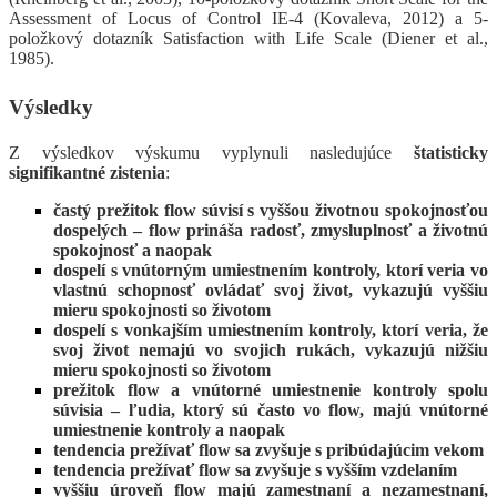
Assessment of Locus of Control IE-4 (Kovaleva, 2012) a 5-
položkový dotazník Satisfaction with Life Scale (Diener et al.,
1985).
Výsledky
Z výsledkov výskumu vyplynuli nasledujúce
štatisticky
signifikantné zistenia
:
častý prežitok flow súvisí s vyššou životnou spokojnosťou
dospelých – flow prináša radosť, zmysluplnosť a životnú
spokojnosť a naopak
dospelí s vnútorným umiestnením kontroly, ktorí veria vo
vlastnú schopnosť ovládať svoj život, vykazujú vyššiu
mieru spokojnosti so životom
dospelí s vonkajším umiestnením kontroly, ktorí veria, že
svoj život nemajú vo svojich rukách, vykazujú nižšiu
mieru spokojnosti so životom
prežitok flow a vnútorné umiestnenie kontroly spolu
súvisia – ľudia, ktorý sú často vo flow, majú vnútorné
umiestnenie kontroly a naopak
tendencia prežívať flow sa zvyšuje s pribúdajúcim vekom
tendencia prežívať flow sa zvyšuje s vyšším vzdelaním
vyššiu úroveň flow majú zamestnaní a nezamestnaní,