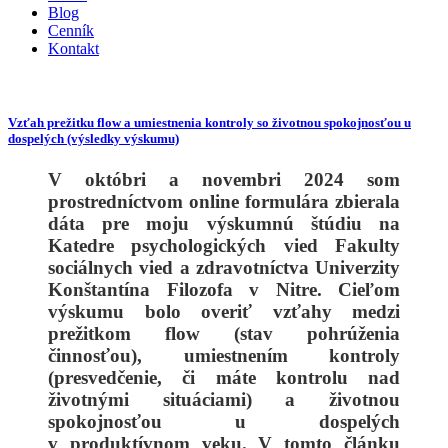
Blog
Cenník
Kontakt
Vzťah prežitku flow a umiestnenia kontroly so životnou spokojnosťou u
dospelých (výsledky výskumu)
V októbri a novembri 2024 som
prostredníctvom online formulára zbierala
dáta pre moju výskumnú štúdiu na
Katedre psychologických vied Fakulty
sociálnych vied a zdravotníctva Univerzity
Konštantína Filozofa v Nitre. Cieľom
výskumu bolo overiť vzťahy medzi
prežitkom flow (stav pohrúženia
činnosťou), umiestnením kontroly
(presvedčenie, či máte kontrolu nad
životnými situáciami) a životnou
spokojnosťou u dospelých
v produktívnom veku. V tomto článku