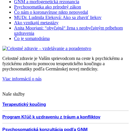
GNM a morfogenetická rezonancia
Psychosomatika ako prírodný zákon
Čo nám o koronavíruse nikto nepovedal
MUDr. Ludmila Eleková: Ako sa zbaviť liekov
Ako vznikajú metastázy
Anita Moorjani: “obyčajná“ žena s neobyčajným príbehom
uzdravenia
Čo je somatodráma
Celostné zdravie je Vaším sprievodcom na ceste k psychickému a
fyzickému zdraviu pomocou terapeutického koučingu a
psychosomatiky podľa Germánskej novej medicíny.
Viac informácií o nás
Naše služby
Terapeutický koučing
Program Kľúč k uzdraveniu z tráum a konfliktov
Psychosomatická konzultácia podľa GNM