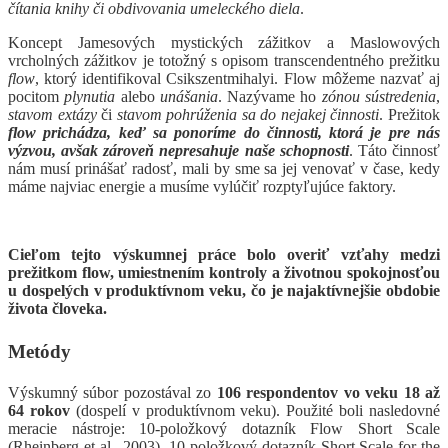
čítania knihy či obdivovania umeleckého diela
.
Koncept Jamesových mystických zážitkov a Maslowových
vrcholných zážitkov je totožný s opisom transcendentného prežitku
flow
, ktorý identifikoval Csikszentmihalyi. Flow môžeme nazvať aj
pocitom
plynutia
alebo
unášania
. Nazývame ho
zónou sústredenia
,
stavom extázy
či
stavom pohrúženia sa do nejakej činnosti
. Prežitok
flow prichádza, keď sa ponoríme do činnosti, ktorá j
e pre nás
výzvou, avšak zároveň nepresahuje naše schopnosti
. Táto činnosť
nám musí prinášať radosť, mali by sme sa jej venovať v čase, kedy
máme najviac energie a musíme vylúčiť rozptyľujúce faktory.
Cieľom tejto výskumnej práce bolo overiť vzťahy medzi
prežitkom flow, umiestnením kontroly a životnou spokojnosťou
u dospelých v produktívnom veku, čo je najaktívnejšie obdobie
života človeka.
Metódy
Výskumný súbor pozostával zo
106 respondentov vo veku 18 až
64 rokov
(dospelí v produktívnom veku). Použité boli nasledovné
meracie nástroje: 10-položkový dotazník Flow Short Scale
(Rheinberg et al., 2003), 10-položkový dotazník Short Scale for the