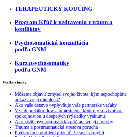
TERAPEUTICKÝ KOUČING
Program Kľúč k uzdraveniu z tráum a
konfliktov
Psychosomatická konzultácia
podľa GNM
Kurz psychosomatiky
podľa GNM
Všetky články
Môžeme objaviť zmysel svojho života, kým nepochopíme
odkaz svojej minulosti?
Ako vaše detstvo ovplyvňuje vaše partnerské vzťahy
Vzťah prežitku flow a umiestnenia kontroly so životnou
spokojnosťou u dospelých (výsledky výskumu)
Ako zistiť psychosomatickú príčinu svojej choroby
Trauma a posttraumatická stresová porucha
Prečo máme problém priznať, že sme sa mýlili