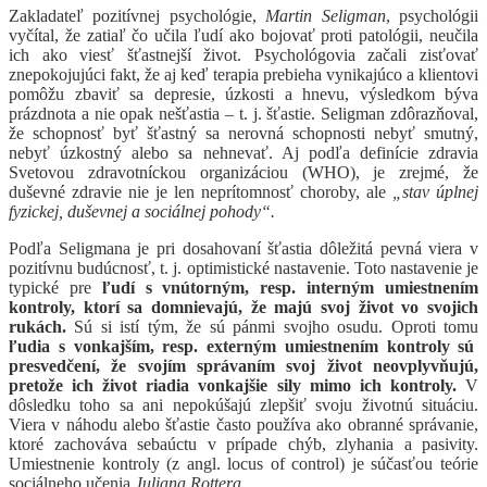
Zakladateľ pozitívnej psychológie,
Martin
Seligman
, psychológii
vyčítal, že zatiaľ čo učila ľudí ako bojovať proti patológii, neučila
ich ako viesť šťastnejší život. Psychológovia začali zisťovať
znepokojujúci fakt, že aj keď terapia prebieha vynikajúco a klientovi
pomôžu zbaviť sa depresie, úzkosti a hnevu, výsledkom býva
prázdnota a nie opak nešťastia – t. j. šťastie. Seligman zdôrazňoval,
že schopnosť byť šťastný sa nerovná schopnosti nebyť smutný,
nebyť úzkostný alebo sa nehnevať. Aj podľa definície zdravia
Svetovou zdravotníckou organizáciou (WHO), je zrejmé, že
duševné zdravie nie je len neprítomnosť choroby, ale
„stav úplnej
fyzickej, duševnej a sociálnej pohody“.
Podľa Seligmana je pri dosahovaní šťastia dôležitá pevná viera v
pozitívnu budúcnosť, t. j. optimistické nastavenie. Toto nastavenie je
typické pre
ľudí s vnútorným, resp. interným umiestnením
kontroly, ktorí sa domnievajú, že majú svoj život vo svojich
rukách.
Sú si istí tým, že sú pánmi svojho osudu. Oproti tomu
ľudia s vonkajším, resp. externým umiestnením kontroly sú
presvedčení, že svojím správaním svoj život neovplyvňujú,
pretože ich život riadia vonkajšie sily mimo ich kontroly.
V
dôsledku toho sa ani nepokúšajú zlepšiť svoju životnú situáciu.
Viera v náhodu alebo šťastie často používa ako obranné správanie,
ktoré zachováva sebaúctu v prípade chýb, zlyhania a pasivity.
Umiestnenie kontroly (z angl. locus of control) je súčasťou teórie
sociálneho učenia
Juliana Rottera
.