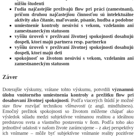
nižšiu študenti
ľudia najčastejšie prežívajú flow pri práci (zamestnaní),
pričom druhou najčastejšou činnosťou sú intelektuálne
aktivity ako čítanie, maľovanie, písanie, hudba a podobne
umiestnenie kontroly nesúvisí s vekom, vzdelaním ani
zamestnaneckým statusom
vyššiu úroveň v prežívaní životnej spokojnosti dosahujú
dospelí, ktorí majú partnera resp. partnerku
vyššiu úroveň v prežívaní životnej spokojnosti dosahujú
dospelí, ktorí majú deti
spokojnosť so životom nesúvisí s vekom, vzdelaním ani
zamestnaneckým statusom
Záver
Doterajšie výskumy, vrátane tohto výskumu, potvrdili
významnú
úlohu vnútorného umiestnenia kontroly a prežitku flow pri
dosahovaní životnej spokojnosti
. Podľa viacerých štúdií je možné
stav flow rozvíjať technikou
všímavosti
(z angl. mindfulness).
Emočný prežitok spokojnosti so životom môžeme chápať ako
výsledok súladu medzi subjektívne vnímanou realitou a ideálnou
predstavou sveta a vlastného postavenia v ňom. Podľa toho ako
jednotlivé udalosti v našom živote zarámcujeme – z akej perspektívy
ich vnímame – môže byť subjektívne vnímanie reality pozitívne