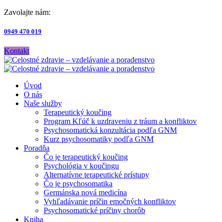
Zavolajte nám:
0949 470 019
Kontakt
Úvod
O nás
Naše služby
Terapeutický koučing
Program Kľúč k uzdraveniu z tráum a konfliktov
Psychosomatická konzultácia podľa GNM
Kurz psychosomatiky podľa GNM
Poradňa
Čo je terapeutický koučing
Psychológia v koučingu
Alternatívne terapeutické prístupy
Čo je psychosomatika
Germánska nová medicína
Vyhľadávanie príčin emočných konfliktov
Psychosomatické príčiny chorôb
Kniha