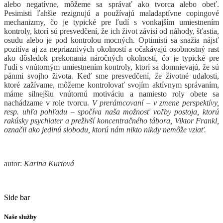
alebo negatívne, môžeme sa správať ako tvorca alebo obeť.
Pesimisti ľahšie rezignujú a používajú maladaptívne copingové
mechanizmy, čo je typické pre ľudí s vonkajším umiestnením
kontroly, ktorí sú presvedčení, že ich život závisí od náhody, šťastia,
osudu alebo je pod kontrolou mocných. Optimisti sa snažia nájsť
pozitíva aj za nepriaznivých okolností a očakávajú osobnostný rast
ako dôsledok prekonania náročných okolností, čo je typické pre
ľudí s vnútorným umiestnením kontroly, ktorí sa domnievajú, že sú
pánmi svojho života. Keď sme presvedčení, že životné udalosti,
ktoré zažívame, môžeme kontrolovať svojím aktívnym správaním,
máme silnejšiu vnútornú motiváciu a namiesto roly obete sa
nachádzame v role tvorcu.
V prerámcovaní – v zmene perspektívy,
resp. uhľa pohľadu – spočíva naša možnosť voľby postoja, ktorú
rakúsky psychiater a preživší koncentračného tábora, Viktor Frankl,
označil ako jedinú slobodu, ktorú nám nikto nikdy nemôže vziať.
autor:
Karina Kurtová
Side bar
Naše služby