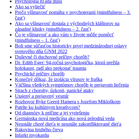
Psychológia hľadá dušu
Ako sa vyliečiť
Prečo všímavosť pomáha v psychoterapii (mindfulness – 3.
časť)
Ako sa všímavosť dostala z východných kláštorov na
západné klinky (mindfulness – 2. časť)
Čo je všímavosť a ako vám v živote môže pomôcť
(mindfulness – 1. časť)
Boli sme súčasťou historicky prvej medzinárodnej oslavy
svetového dňa GNM 2022
Duševné či duchovné príčiny chorôb?
Dr. Edith Eger: 94-ročná psychologička, ktorá prežila
holokaust, radí ako prekonať traumu
Psychické príčiny chorôb
Konečný dôkaz, že izolácia vírusov je fraška
Väčšina všetkých symptómov chorôb je prejavom liečenia
Strach z choroby, úzkosti, panické ataky
Utajený a prejavený vesmír
Rozhovor Ryke Geerd Hamera s Jozefom Mikloškom
Patríte ku kultúrnym kreatívcom?
Od diagnózy k príčine a jej vyriešeniu
Germánska nová medicína ako nová prírodná veda
Neustále choré dieťa je neustále zakonfliktované dieťa
Rakovina hrubého čreva
Infarkt myokardu